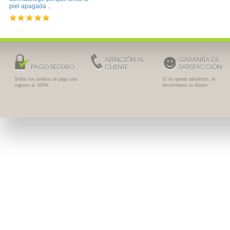
piel apagada ..
ATENCIÓN AL
GARANTÍA DE
PAGO SEGURO
CLIENTE
SATISFACCIÓN
Todos los medios de pago son
Si no queda satisfecho, le
seguros al 100%
devolvemos su dinero