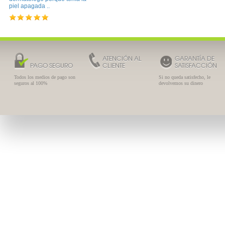
piel apagada ..
ATENCIÓN AL
GARANTÍA DE
PAGO SEGURO
CLIENTE
SATISFACCIÓN
Todos los medios de pago son
Si no queda satisfecho, le
seguros al 100%
devolvemos su dinero