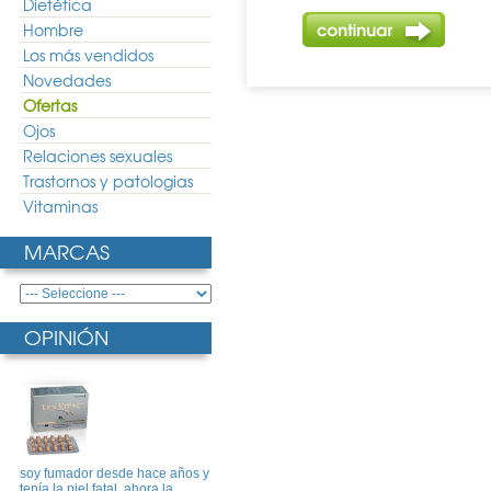
Dietética
Hombre
Los más vendidos
Novedades
Ofertas
Ojos
Relaciones sexuales
Trastornos y patologias
Vitaminas
MARCAS
OPINIÓN
soy fumador desde hace años y
tenía la piel fatal, ahora la ..