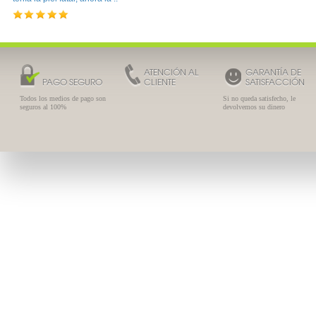
ATENCIÓN AL
GARANTÍA DE
PAGO SEGURO
CLIENTE
SATISFACCIÓN
Todos los medios de pago son
Si no queda satisfecho, le
seguros al 100%
devolvemos su dinero