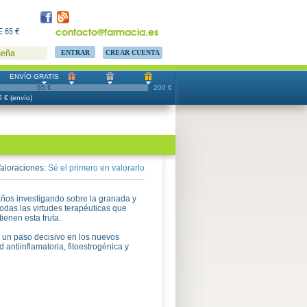
contacto@farmacia.es
 65 €
CREAR CUENTA
seña
ENVÍO GRATIS
65 €
200 €
 € (envío)
aloraciones:
Sé el primero en valorarlo
años investigando sobre la granada y
todas las virtudes terapéuticas que
enen esta fruta.
 un paso decisivo en los nuevos
antiinflamatoria, fitoestrogénica y