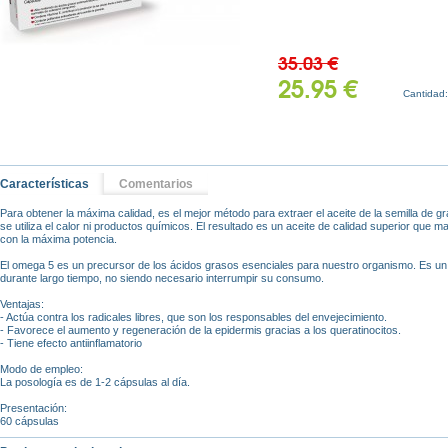
35.03 €
25.95 €
Cantidad
Características
Comentarios
Para obtener la máxima calidad, es el mejor método para extraer el aceite de la semilla de gr
se utiliza el calor ni productos químicos. El resultado es un aceite de calidad superior que ma
con la máxima potencia.
El omega 5 es un precursor de los ácidos grasos esenciales para nuestro organismo. Es 
durante largo tiempo, no siendo necesario interrumpir su consumo.
Ventajas:
- Actúa contra los radicales libres, que son los responsables del envejecimiento.
- Favorece el aumento y regeneración de la epidermis gracias a los queratinocitos.
- Tiene efecto antiinflamatorio
Modo de empleo:
La posología es de 1-2 cápsulas al día.
Presentación:
60 cápsulas