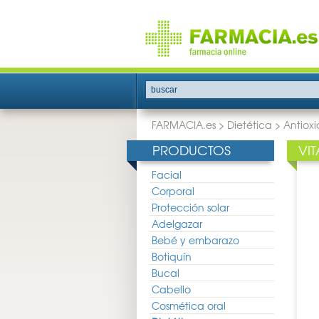
buscar
FARMACIA.es
>
Dietética
>
Antiox
PRODUCTOS
VI
Facial
Corporal
Protección solar
Adelgazar
Bebé y embarazo
Botiquín
Bucal
Cabello
Cosmética oral