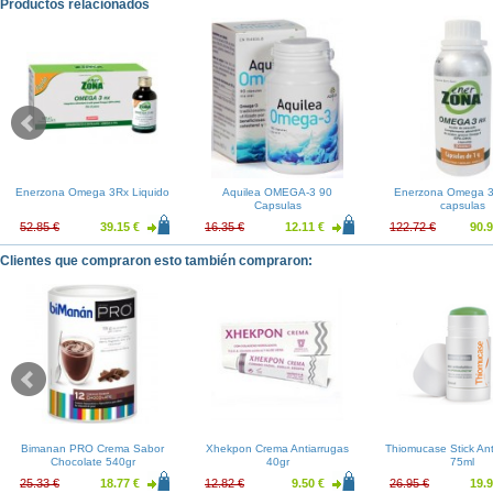
Productos relacionados
Enerzona Omega 3Rx Liquido
Aquilea OMEGA-3 90
Enerzona Omega 
Capsulas
capsulas
52.85 €
39.15 €
16.35 €
12.11 €
122.72 €
90.9
Clientes que compraron esto también compraron:
Bimanan PRO Crema Sabor
Xhekpon Crema Antiarrugas
Thiomucase Stick Anti
Chocolate 540gr
40gr
75ml
25.33 €
18.77 €
12.82 €
9.50 €
26.95 €
19.9