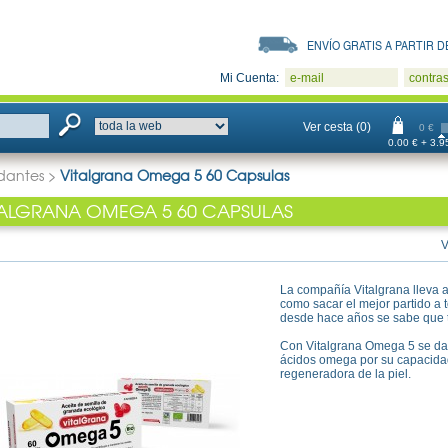
ENVÍO GRATIS A PARTIR DE
Mi Cuenta:
e-mail
contra
Ver cesta (0)
0 €
0.00 € + 3.95
idantes
>
Vitalgrana Omega 5 60 Capsulas
TALGRANA OMEGA 5 60 CAPSULAS
V
La compañía Vitalgrana lleva 
como sacar el mejor partido a 
desde hace años se sabe que ti
Con Vitalgrana Omega 5 se da
ácidos omega por su capacidad 
regeneradora de la piel.