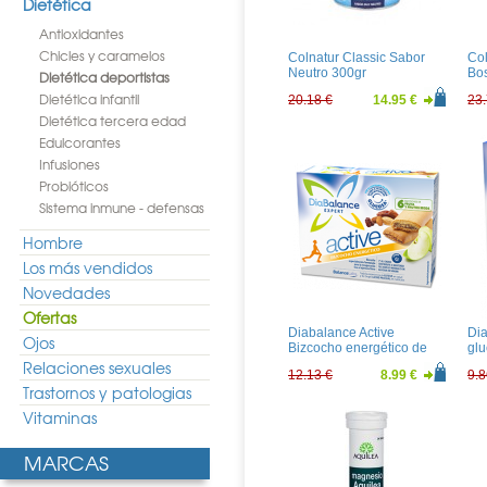
Dietética
Antioxidantes
Chicles y caramelos
Colnatur Classic Sabor
Col
Neutro 300gr
Bo
Dietética deportistas
Dietética infantil
20.18 €
14.95 €
23.
Dietética tercera edad
Edulcorantes
Infusiones
Probióticos
Sistema inmune - defensas
Hombre
Los más vendidos
Novedades
Ofertas
Diabalance Active
Dia
Ojos
Bizcocho energético de
glu
fruta y frutos secos
sos
Relaciones sexuales
12.13 €
8.99 €
9.8
Trastornos y patologias
Vitaminas
MARCAS