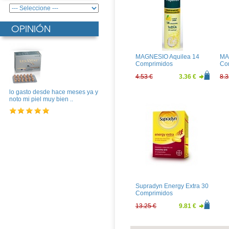
OPINIÓN
MAGNESIO Aquilea 14
MA
Comprimidos
Co
Efervescentes
Efe
4.53 €
3.36 €
8.3
lo gasto desde hace meses ya y
noto mi piel muy bien ..
Supradyn Energy Extra 30
Comprimidos
13.25 €
9.81 €