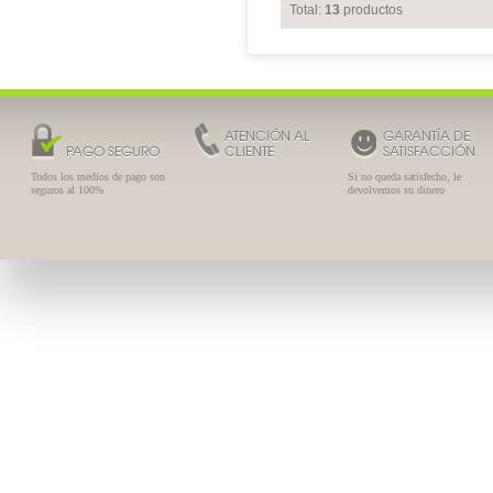
Total:
13
productos
ATENCIÓN AL
GARANTÍA DE
PAGO SEGURO
CLIENTE
SATISFACCIÓN
Todos los medios de pago son
Si no queda satisfecho, le
seguros al 100%
devolvemos su dinero