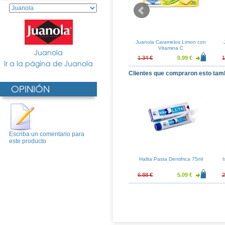
las Melocoton
Juanola Pastillas
Juanola Caramelos Limon con
Hierbabuena
Vitamina C
Juanola
1.46 €
1.54 €
1.14 €
1.34 €
0.99 €
1
Ir a la página de Juanola
Clientes que compraron esto tam
OPINIÓN
Escriba un comentario para
este producto
Halita Pasta Dentifrica 75ml
I
6.88 €
5.09 €
2