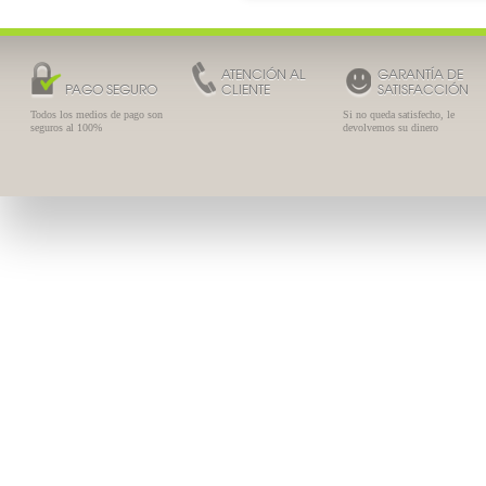
ATENCIÓN AL
GARANTÍA DE
PAGO SEGURO
CLIENTE
Halita Colutorio 500ml
SATISFACCIÓN
Todos los medios de pago son
Si no queda satisfecho, le
14.65 €
10.85 €
seguros al 100%
devolvemos su dinero