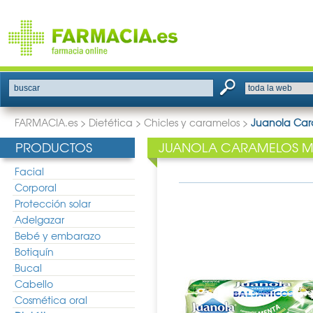
buscar
FARMACIA.es
>
Dietética
>
Chicles y caramelos
>
Juanola Car
PRODUCTOS
JUANOLA CARAMELOS M
Facial
Corporal
Protección solar
Adelgazar
Bebé y embarazo
Botiquín
Bucal
Cabello
Cosmética oral