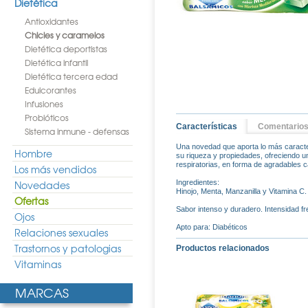
Dietética
Antioxidantes
Chicles y caramelos
Dietética deportistas
Dietética infantil
Dietética tercera edad
Edulcorantes
Infusiones
Probióticos
Características
Comentario
Sistema inmune - defensas
Una novedad que aporta lo más caracter
Hombre
su riqueza y propiedades, ofreciendo u
respiratorias, en forma de agradables 
Los más vendidos
Novedades
Ingredientes:
Hinojo, Menta, Manzanilla y Vitamina C.
Ofertas
Sabor intenso y duradero. Intensidad fr
Ojos
Apto para: Diabéticos
Relaciones sexuales
Trastornos y patologias
Productos relacionados
Vitaminas
MARCAS