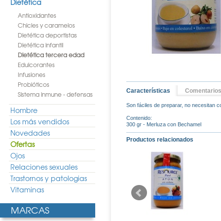
Dietética
Antioxidantes
Chicles y caramelos
Dietética deportistas
Dietética infantil
Dietética tercera edad
Edulcorantes
Infusiones
Probióticos
Características
Comentario
Sistema inmune - defensas
Son fáciles de preparar, no necesitan co
Hombre
Contenido:
Los más vendidos
300 gr - Merluza con Bechamel
Novedades
Productos relacionados
Ofertas
Ojos
Relaciones sexuales
Trastornos y patologias
Vitaminas
MARCAS