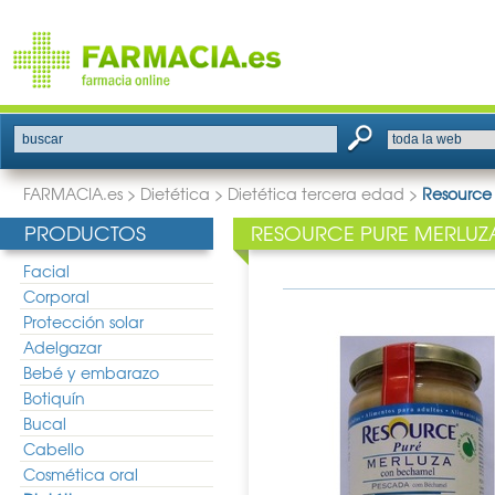
buscar
FARMACIA.es
>
Dietética
>
Dietética tercera edad
>
Resource
PRODUCTOS
RESOURCE PURE MERLUZ
Facial
Corporal
Protección solar
Adelgazar
Bebé y embarazo
Botiquín
Bucal
Cabello
Cosmética oral