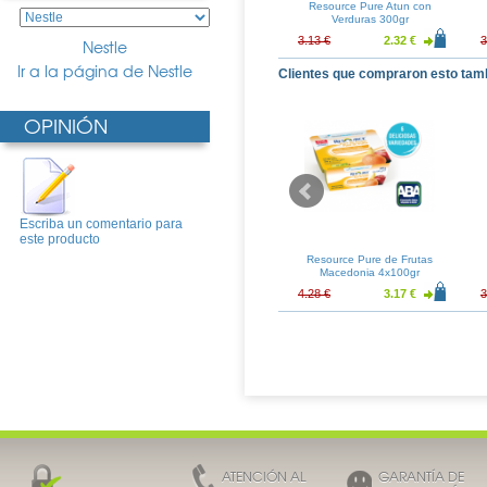
URE MASK 75ml
Sensilis Pure Perfection
Resource Pure Atun con
Serum 30ml
Verduras 300gr
12.80 €
44.64 €
33.07 €
3.13 €
2.32 €
3
Nestle
Ir a la página de Nestle
Clientes que compraron esto tam
OPINIÓN
Escriba un comentario para
este producto
ure Atun con
Resource Pure Pollo con
Resource Pure de Frutas
as 300gr
Pasta y Champiñones 300gr
Macedonia 4x100gr
2.32 €
3.16 €
2.34 €
4.28 €
3.17 €
3
ATENCIÓN AL
GARANTÍA DE