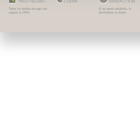
PAGO SEGURO
CLIENTE
SATISFACCIÓN
Todos los medios de pago son
Si no queda satisfecho, le
seguros al 100%
devolvemos su dinero