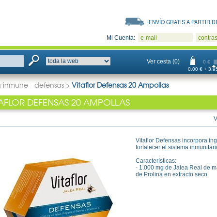
ENVÍO GRATIS A PARTIR DE
Mi Cuenta:
e-mail
contra
Ver cesta (0)
0 €
0.00 € + 3.95
a inmune - defensas
>
Vitaflor Defensas 20 Ampollas
TAFLOR DEFENSAS 20 AMPOLLAS
V
Vitaflor Defensas incorpora in
fortalecer el sistema inmunitari
Características:
- 1.000 mg de Jalea Real de 
de Prolina en extracto seco.