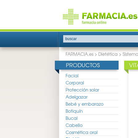
buscar
FARMACIA.es
>
Dietética
>
Sistem
PRODUCTOS
VI
Facial
Corporal
Protección solar
Adelgazar
Bebé y embarazo
Botiquín
Bucal
Cabello
Cosmética oral