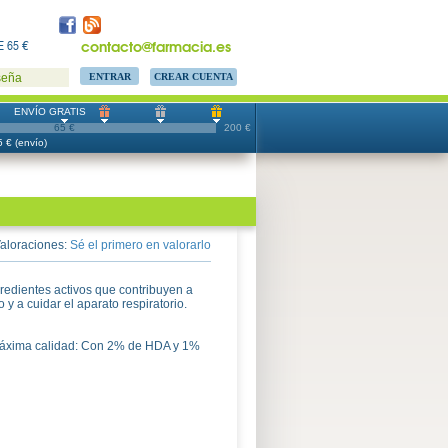
contacto@farmacia.es
 65 €
CREAR CUENTA
seña
ENVÍO GRATIS
65 €
200 €
 € (envío)
aloraciones:
Sé el primero en valorarlo
gredientes activos que contribuyen a
o y a cuidar el aparato respiratorio.
máxima calidad: Con 2% de HDA y 1%