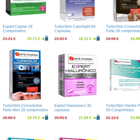
Expert Capilar 28
TurboSlim Calorilight 60
TurboSlim CronoAct
Comprimidos
Capsulas
Forte 28 comprimid
21.21 €
15.71 €
22.02 €
16.31 €
24.96 €
18.49
TurboSlim CronoActive
Expert Hialuronico 30
TurboSlim Vientre 
Forte Men 28 comprimidos
capsulas
56 Comprimidos
26.66 €
19.75 €
29.55 €
21.89 €
31.13 €
23.06