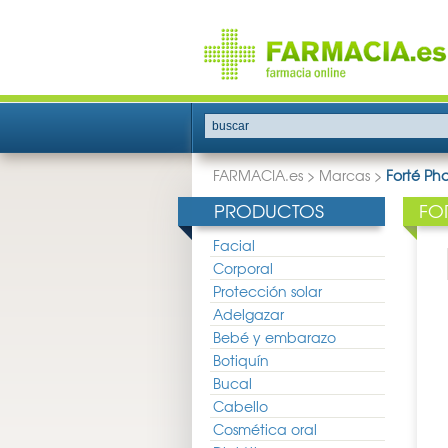
buscar
FARMACIA.es
>
Marcas
>
Forté Ph
PRODUCTOS
FO
Facial
Corporal
Protección solar
Adelgazar
Bebé y embarazo
Botiquín
Bucal
Cabello
Cosmética oral