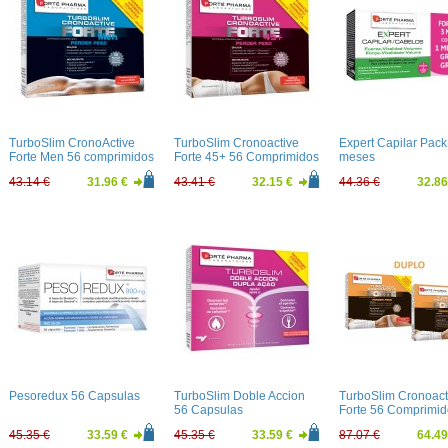
TurboSlim CronoActive
TurboSlim Cronoactive
Expert Capilar Pack
Forte Men 56 comprimidos
Forte 45+ 56 Comprimidos
meses
43.14 €
31.96 €
43.41 €
32.15 €
44.36 €
32.86
Pesoredux 56 Capsulas
TurboSlim Doble Accion
TurboSlim Cronoact
56 Capsulas
Forte 56 Comprimid
DUPLO
45.35 €
33.59 €
45.35 €
33.59 €
87.07 €
64.49