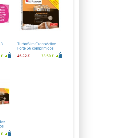
 3
TurboSlim CronoActive
Forte 56 comprimidos
 €
45.22 €
33.50 €
ive
os
 €