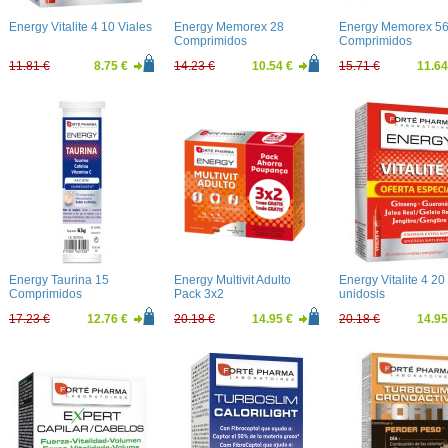
Energy Vitalite 4 10 Viales
Energy Memorex 28
Energy Memorex 5
Comprimidos
Comprimidos
11.81 €
8.75 €
14.23 €
10.54 €
15.71 €
11.64
Energy Taurina 15
Energy Multivit Adulto
Energy Vitalite 4 20
Comprimidos
Pack 3x2
unidosis
Efervescentes
17.23 €
12.76 €
20.18 €
14.95 €
20.18 €
14.95