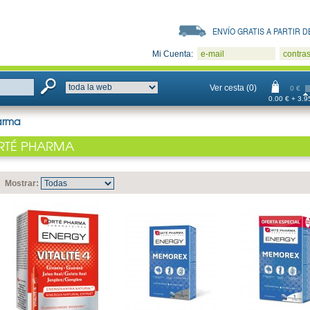
ENVÍO GRATIS A PARTIR DE
Mi Cuenta:
e-mail
contra
Ver cesta (0)
0 €
0.00 € + 3.95
arma
RTÉ PHARMA
Mostrar: