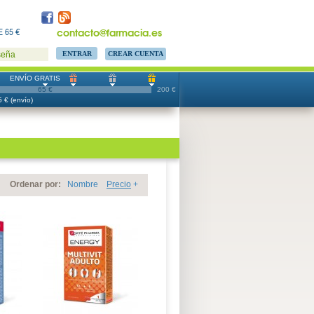
contacto@farmacia.es
 65 €
CREAR CUENTA
seña
ENVÍO GRATIS
65 €
200 €
 € (envío)
Ordenar por:
Nombre
Precio
+