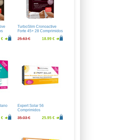
ive
TurboSlim Cronoactive
os
Forte 45+ 28 Comprimidos
 €
25.63 €
18.99 €
Plano
Expert Solar 56
Comprimidos
 €
35.03 €
25.95 €