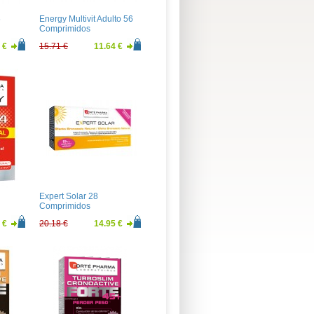
6
Energy Multivit Adulto 56
Comprimidos
 €
15.71 €
11.64 €
Expert Solar 28
Comprimidos
 €
20.18 €
14.95 €