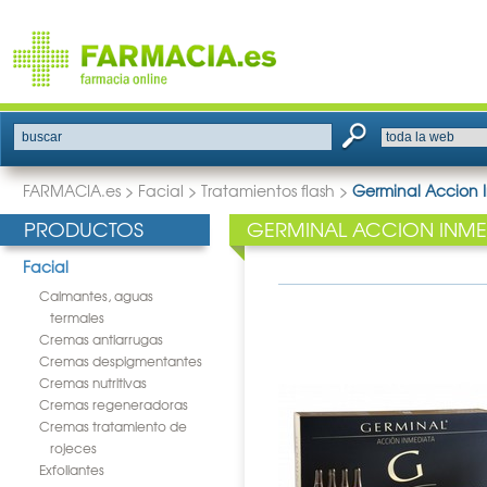
buscar
FARMACIA.es
>
Facial
>
Tratamientos flash
>
Germinal Accion 
PRODUCTOS
GERMINAL ACCION INME
Facial
Calmantes, aguas
termales
Cremas antiarrugas
Cremas despigmentantes
Cremas nutritivas
Cremas regeneradoras
Cremas tratamiento de
rojeces
Exfoliantes