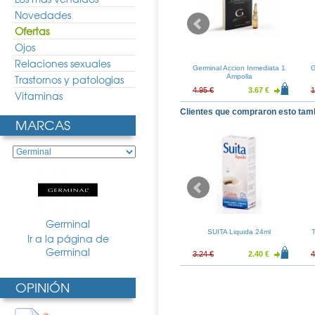
Novedades
Ofertas
Ojos
Relaciones sexuales
ed Piedra
Steradent Triple Accion Plus
Germinal Accion Inmediata 1
G
s Doble Accion
Trastornos y patologias
60 Tabletas+Fijador
Ampolla
3.48 €
21.58 €
15.98 €
4.95 €
3.67 €
1
Vitaminas
Clientes que compraron esto tam
MARCAS
Germinal
olutorio 500ml
Martiderm
SUITA Liquida 24ml
T
Ir a la página de
PROTEOGLICANOS 30
Germinal
Ampollas
7.55 €
45.90 €
34.00 €
3.24 €
2.40 €
4
OPINIÓN