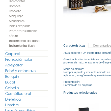
Hidratantes
Hombre
Limpieza
Maquillaje
Mascarillas
Pieles atópicas
Protectores labiales
Sérum
Tratamiento del acné
Tratamientos flash
Características
Comentario
Corporal
¿Sus poderes? Un efecto lifting instant
Protección solar
Germinal Acción Inmediata es un poderoso
proteína de maíz, el extracto de Gings
Adelgazar
Modo de empleo:
Bebé y embarazo
Romper la punta y vaciar la ampolla en l
Botiquín
aplicación, asegúrese de que está total
Bucal
Presentación:
Formato de 10 ampollas.
Cabello
Cosmética oral
Productos relacionados
Dietética
Hombre
Los más vendidos