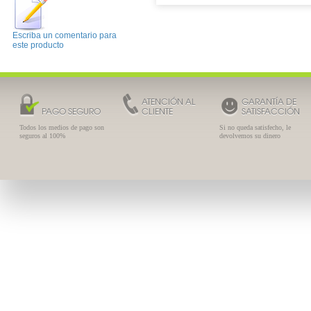
Escriba un comentario para
este producto
ATENCIÓN AL
GARANTÍA DE
PAGO SEGURO
CLIENTE
SATISFACCIÓN
Todos los medios de pago son
Si no queda satisfecho, le
seguros al 100%
devolvemos su dinero