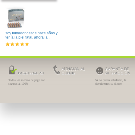
soy fumador desde hace años y
tenía la piel fatal, ahora la ..
ATENCIÓN AL
GARANTÍA DE
PAGO SEGURO
CLIENTE
SATISFACCIÓN
Todos los medios de pago son
Si no queda satisfecho, le
seguros al 100%
devolvemos su dinero