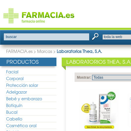
buscar
FARMACIA.es
>
Marcas
>
Laboratorios Thea, S.A.
PRODUCTOS
LABORATORIOS THEA, S.A
Facial
Corporal
Mostrar:
Protección solar
Adelgazar
Bebé y embarazo
Botiquín
Bucal
Cabello
Cosmética oral