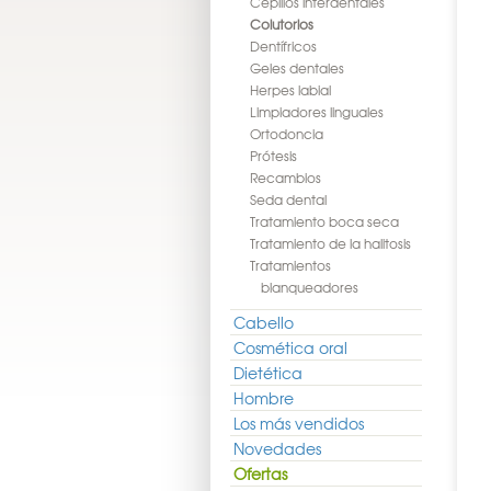
Cepillos interdentales
Colutorios
Dentífricos
Geles dentales
Herpes labial
Limpiadores linguales
Ortodoncia
Prótesis
Recambios
Seda dental
Tratamiento boca seca
Tratamiento de la halitosis
Tratamientos
blanqueadores
Cabello
Cosmética oral
Dietética
Hombre
Los más vendidos
Novedades
Ofertas