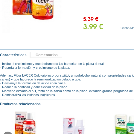
5.39 €
3.99 €
Cantidad
Características
Comentarios
- Inhibe el crecimiento y metabolismo de las bacterias en la placa dental.
- Retarda la formación y crecimiento de la placa.
Además, Flúor LACER Colutorio incorpora xilitol, un polialcohol natural con propiedades carios
caries) y que favorece la remineralización debido a que:
- Disminuye la formación de ácido en la placa.
- Reduce la cantidad y adhesividad de la placa.
- Mantiene elevado el pH, tanto en la saliva como en la placa, evitando grados peligrosos de
- Remineraliza las lesiones incipientes.
Productos relacionados