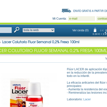
ENVÍO GRATIS A PARTIR DE
Mi Cuenta:
e-mail
contra
Ver cesta (0)
0 €
0.00 € + 3.95
>
Lacer Colutorio Fluor Semanal 0,2% Fresa 100ml
CER COLUTORIO FLUOR SEMANAL 0,2% FRESA 100ML
V
Flúor LACER de aplicación tópi
en la reducción de la prevalenc
todo en la infantil.
La eficacia anticaries del flúo
principales:
- Aumenta la resistencia del es
- Remineraliza las lesiones in
Laboratorio:
Lacer