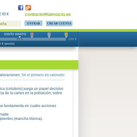
contacto@farmacia.es
 65 €
CREAR CUENTA
seña
ENVÍO GRATIS
65 €
200 €
 € (envío)
aloraciones:
Sé el primero en valorarlo
ca (colutorio) juega un papel decisivo
ia de la caries en la población, sobre
r se fundamenta en cuatro acciones
malte.
cipientes (mancha blanca).