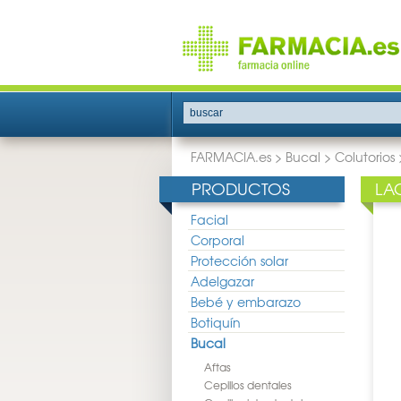
buscar
FARMACIA.es
>
Bucal
>
Colutorios
PRODUCTOS
LA
Facial
Corporal
Protección solar
Adelgazar
Bebé y embarazo
Botiquín
Bucal
Aftas
Cepillos dentales