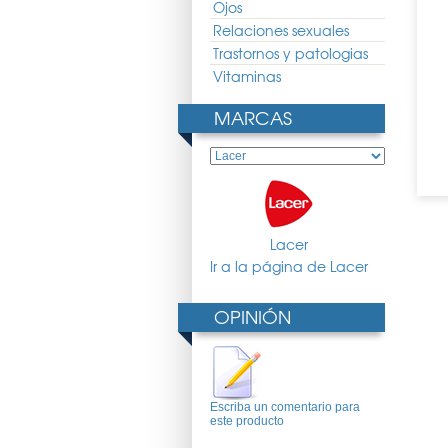
Ojos
Relaciones sexuales
Trastornos y patologias
Kin Pasta Anticaries
Fluor Kin Enjuague Infantil
OrtoLacer Colutorio Fresa
Vitaminas
Fresa 75ml
Fresa 500ml
500ml
5.45 €
7.71 €
5.71 €
10.31 €
7.64 €
MARCAS
Lacer
Ir a la página de Lacer
OPINIÓN
Escriba un comentario para
este producto