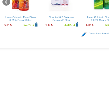
Lacer Colutorio Fluor Diario
Fluor Aid 0,2 Colutorio
Lacer Colutorio Fluo
0,05% Fresa 500ml
Semanal 150ml
0,05% Menta 5
6.84 €
5.07 €
4.43 €
3.28 €
6.84 €
5.0
Consulta sobre el