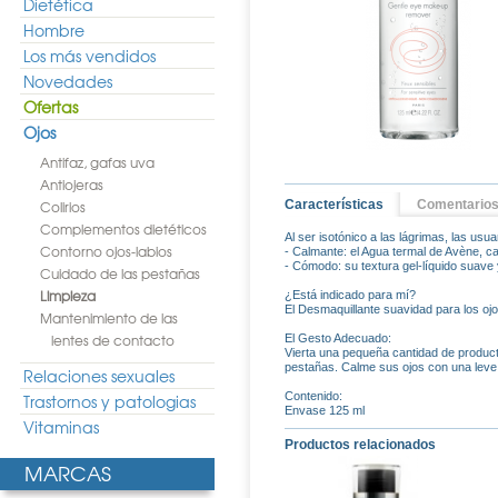
Dietética
Hombre
Los más vendidos
Novedades
Ofertas
Ojos
Antifaz, gafas uva
Antiojeras
Colirios
Características
Comentario
Complementos dietéticos
Al ser isotónico a las lágrimas, las usuar
Contorno ojos-labios
- Calmante: el Agua termal de Avène, c
- Cómodo: su textura gel-líquido suave y
Cuidado de las pestañas
Limpieza
¿Está indicado para mí?
El Desmaquillante suavidad para los ojos
Mantenimiento de las
lentes de contacto
El Gesto Adecuado:
Vierta una pequeña cantidad de producto
pestañas. Calme sus ojos con una leve 
Relaciones sexuales
Contenido:
Trastornos y patologias
Envase 125 ml
Vitaminas
Productos relacionados
MARCAS