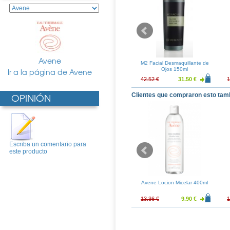
Avene
nsifluid Agua
A-Derma Sensifluid Leche
M2 Facial Desmaquillante de
lante 250ml
Limpiadora y Desmaquillante
Ojos 150ml
Ir a la página de Avene
200ml
11.98 €
15.83 €
11.72 €
42.52 €
31.50 €
1
OPINIÓN
Clientes que compraron esto tam
Escriba un comentario para
este producto
ma Nutritiva
Avene Agua Termal 50ml
Avene Locion Micelar 400ml
adora 50ml
21.86 €
3.56 €
2.64 €
13.36 €
9.90 €
1