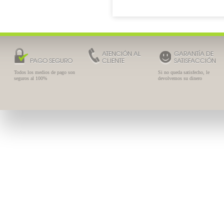
ATENCIÓN AL
GARANTÍA DE
PAGO SEGURO
CLIENTE
SATISFACCIÓN
Todos los medios de pago son
Si no queda satisfecho, le
seguros al 100%
devolvemos su dinero