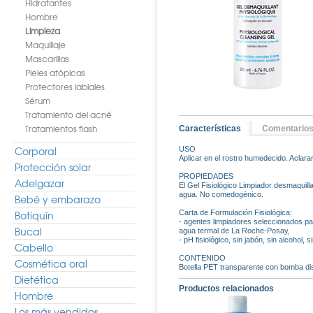
Hidratantes
Hombre
Limpieza
Maquillaje
Mascarillas
Pieles atópicas
Protectores labiales
Sérum
Tratamiento del acné
Tratamientos flash
Características
Comentario
Corporal
USO
Aplicar en el rostro humedecido. Aclara
Protección solar
PROPIEDADES
Adelgazar
El Gel Fisiológico Limpiador desmaquilla
agua. No comedogénico.
Bebé y embarazo
Botiquín
Carta de Formulación Fisiológica:
- agentes limpiadores seleccionados pa
Bucal
agua termal de La Roche-Posay,
- pH fisiológico, sin jabón, sin alcohol, 
Cabello
CONTENIDO
Cosmética oral
Botella PET transparente con bomba d
Dietética
Productos relacionados
Hombre
Los más vendidos