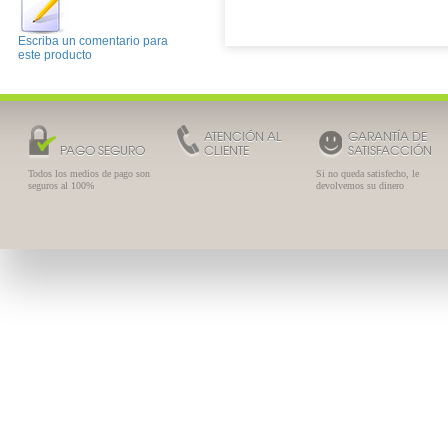
Escriba un comentario para
este producto
ATENCIÓN AL
GARANTÍA DE
PAGO SEGURO
CLIENTE
SATISFACCIÓN
Todos los medios de pago son
Si no queda satisfecho, le
seguros al 100%
devolvemos su dinero