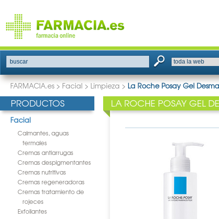
buscar
FARMACIA.es
>
Facial
>
Limpieza
>
La Roche Posay Gel Desma
PRODUCTOS
LA ROCHE POSAY GEL D
Facial
Calmantes, aguas
termales
Cremas antiarrugas
Cremas despigmentantes
Cremas nutritivas
Cremas regeneradoras
Cremas tratamiento de
rojeces
Exfoliantes