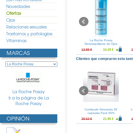
Novedades
Ofertas
Ojos
Relaciones sexuales
Trastornos y patologias
Vitaminas
say Kerium DS
La Roche Posay Posthelios
La Roche Posay
rema
Gel 400ml
Desmaquillante de Ojos
125ml
14.44 €
15.06 €
11.16 €
13.88 €
10.29 €
1
MARCAS
Clientes que compraron esto tam
La Roche Posay
Ir a la página de La
Roche Posay
 Flavo-C Serum
Sensilis Supreme Expression
Cumlaude Gineseda 30
L
5ml
Contorno de Ojos 15ml
capsulas Pack 50%
OPINIÓN
29.94 €
31.62 €
23.43 €
29.63 €
21.95 €
1