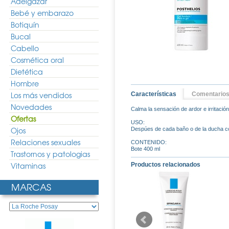
Adelgazar
Bebé y embarazo
Botiquín
Bucal
Cabello
Cosmética oral
Dietética
Hombre
Los más vendidos
Características
Comentario
Novedades
Calma la sensación de ardor e irritación.
Ofertas
USO:
Ojos
Despúes de cada baño o de la ducha co
Relaciones sexuales
CONTENIDO:
Bote 400 ml
Trastornos y patologias
Vitaminas
Productos relacionados
MARCAS