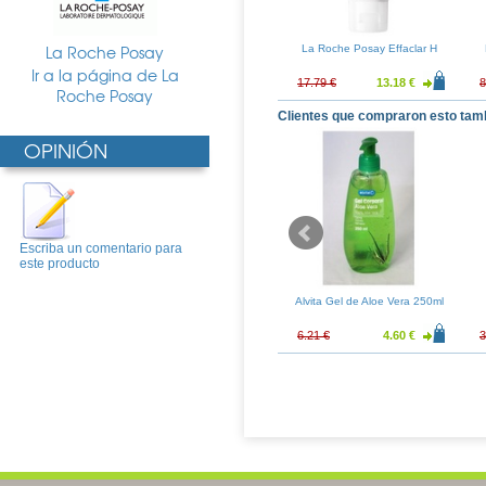
La Roche Posay
ay Effaclar Duo
La Roche Posay Hydraphase
La Roche Posay Effaclar H
0ml
UV Rica 50ml
Ir a la página de La
13.18 €
29.57 €
21.90 €
17.79 €
13.18 €
8
Roche Posay
Clientes que compraron esto tam
OPINIÓN
Escriba un comentario para
este producto
say Anthelios
La Roche Posay Cicaplast
Alvita Gel de Aloe Vera 250ml
trics SPF 50+
Baume B5 40ml
y 200ml
15.58 €
8.69 €
6.44 €
6.21 €
4.60 €
3