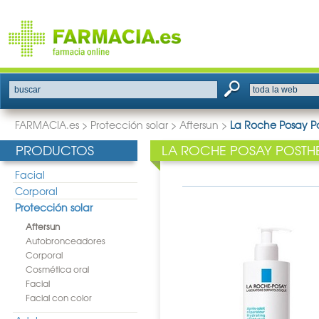
buscar
FARMACIA.es
>
Protección solar
>
Aftersun
>
La Roche Posay Po
PRODUCTOS
LA ROCHE POSAY POSTHE
Facial
Corporal
Protección solar
Aftersun
Autobronceadores
Corporal
Cosmética oral
Facial
Facial con color