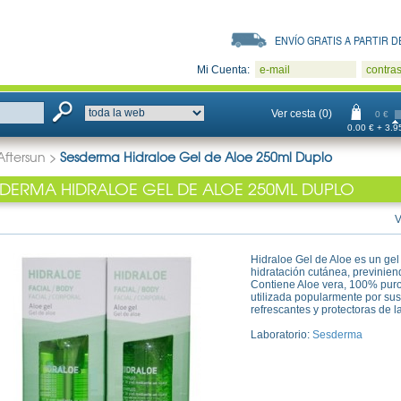
ENVÍO GRATIS A PARTIR DE
Mi Cuenta:
e-mail
contra
Ver cesta (0)
0 €
0.00 € + 3.95
Aftersun
>
Sesderma Hidraloe Gel de Aloe 250ml Duplo
SDERMA HIDRALOE GEL DE ALOE 250ML DUPLO
V
Hidraloe Gel de Aloe es un gel 
hidratación cutánea, previniend
Contiene Aloe vera, 100% puro
utilizada popularmente por sus
refrescantes y protectoras de l
Laboratorio:
Sesderma