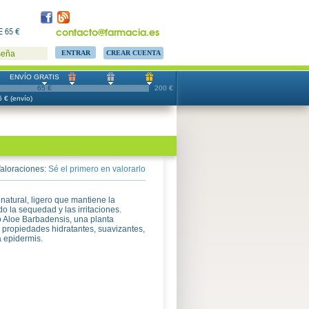
contacto@farmacia.es
 65 €
CREAR CUENTA
seña
ENVÍO GRATIS
65 €
200 €
 € (envío)
aloraciones:
Sé el primero en valorarlo
natural, ligero que mantiene la
o la sequedad y las irritaciones.
 Aloe Barbadensis, una planta
 propiedades hidratantes, suavizantes,
a epidermis.