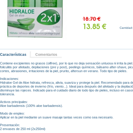
18.70 €
13.85 €
Cantidad
Características
Comentarios
Contiene excipientes no grasos (oilfree), por lo que no deja sensación untuosa ni irrita la pi
foliculitis por afeitado, depilaciones (pre y post), peelings químicos, bálsamo after-shave, 
cortes, abrasiones, irritaciones de la piel, prurito, aftersun en verano. Todo tipo de pieles.
Indicaciones:
Hidraloe Gel de Aloe hidrata, refresca, alivia, suaviza y protege la piel. Recomendado para d
práctica de deportes de invierno (frío, viento...). Ideal para después del afeitado y la depilaci
disminuye las rojeces. Indicado para el cuidado diario de todo tipo de pieles, incluso en cas
tolerancia.
Activos principales:
Aloe barbadensis (100% aloe barbadensis).
Modo de empleo:
Aplicar en la piel mediante un suave masaje tantas veces como sea necesario.
Presentación:
2 envases de 250 ml (2x250ml)