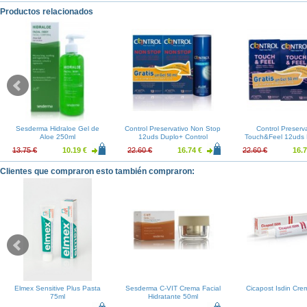
Productos relacionados
Sesderma Hidraloe Gel de
Control Preservativo Non Stop
Control Preserva
Aloe 250ml
12uds Duplo+ Control
Touch&Feel 12uds 
Lubricante Aloe 50ml
Control Lubricante 
13.75 €
10.19 €
22.60 €
16.74 €
22.60 €
16.7
Clientes que compraron esto también compraron:
Elmex Sensitive Plus Pasta
Sesderma C-VIT Crema Facial
Cicapost Isdin Cre
75ml
Hidratante 50ml