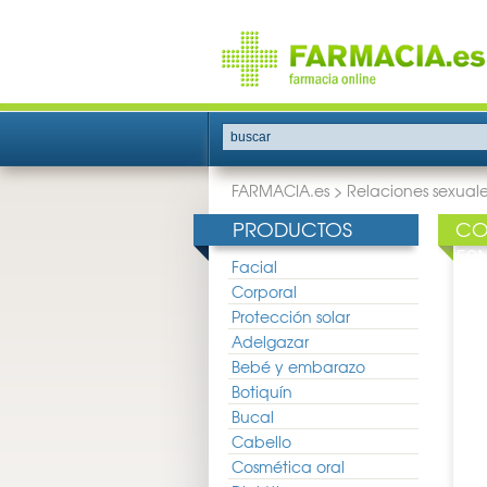
buscar
FARMACIA.es
>
Relaciones sexuale
PRODUCTOS
CO
50
Facial
Corporal
Protección solar
Adelgazar
Bebé y embarazo
Botiquín
Bucal
Cabello
Cosmética oral