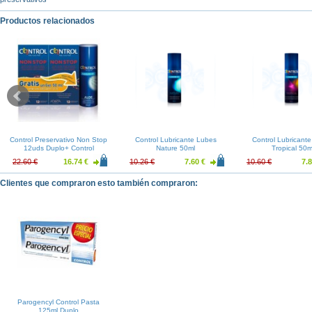
Productos relacionados
Control Preservativo Non Stop
Control Lubricante Lubes
Control Lubricant
12uds Duplo+ Control
Nature 50ml
Tropical 50m
Lubricante Aloe 50ml
22.60 €
16.74 €
10.26 €
7.60 €
10.60 €
7.8
Clientes que compraron esto también compraron:
Parogencyl Control Pasta
125ml Duplo