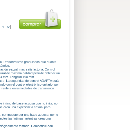
:
to. Preservativos granulados que cuenta
tómico.
ción sexual mas satisfactoria. Control
tural de máxima calidad permite obtener un
o 54 mm. Longitud 190 mm.
o uso. La seguridad de control ADAPTA está
do con el control electrónico unitario, por
frente a enfermedades de transmisión
te íntimo de base acuosa que no irrita, no
as crea una experiencia sexual para
ra, compuesto por una base acuosa, por lo
molestias íntimas, mientras crea una
tológicamente testado. Compatible con