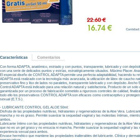
22.60 €
16.74 €
Cantidad
Características
Comentarios
Con forma ADAPTA, anatómico, estriado y con puntos, transparente, lubricado y con depósi
con una serie de delicados puntos y estrías, estratégicamente situados. Máximo Placer. Ana
El especial diseño de CONTROL ADAPTA permite una perfecta adaptabilidad, haciendo tu rela
ADAPTA está realizado con la tecnología más avanzada, la utilización de látex de caucho na
preservativo fino y liso de lados no paralelos, transparente lubricado y con depósito. Anch
Control ADAPTA está indicado para una relación natural y satisfactoria. Producto de un sol
garantizada por un proceso de fabricación sometido a rigurosos controles de calidad, finalizan
todo ello los preservativos CONTROL ADAPTA son eficaces como contraceptivo y protegen 
sexual (E.T.S.).
- LUBRICANTE CONTROL GEL ALOE 50ml:
Disfruta de las propiedades nutritivas, hidratantes y regeneradoras de la Aloe Vera. Lubrican
mancha y no es graso. Permite suavizar la sequedad vaginal y las molestias íntimas, mientr
ambos.
Lubricante íntimo con las propiedades nutritivas, hidratantes y regeneradoras de la Aloe Ve
que no es un gel graso y no ensucia ni mancha. Permite suavizar la sequedad vaginal y las 
experiencia sexual para ambos.
Envase hermético que mantiene las propiedades inalterables del lubricante. Clínica y derma
preservativos