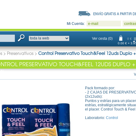
ENVÍO GRATIS A PARTIR DE
Mi Cuenta:
e-mail
contra
Ver cesta (0)
0 €
0.00 € + 3.95
s
>
Preservativos
>
Control Preservativo Touch&Feel 12uds Duplo +
NTROL PRESERVATIVO TOUCH&FEEL 12UDS DUPLO +
ML
V
Pack formado por:
- 2 CAJAS DE PRESERVATI
(2x12uds):
Puntos y estrías para un place
estrías, estratégicamente situa
el placer. Control Touch & Fe
Laboratorio:
Control