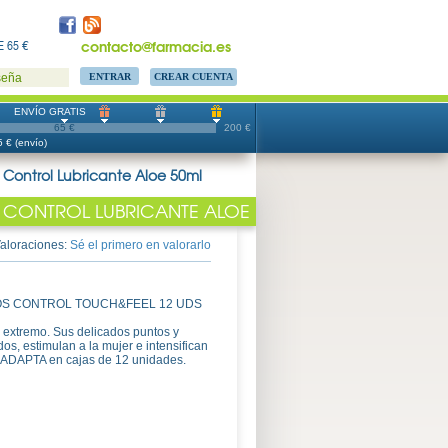
contacto@farmacia.es
 65 €
CREAR CUENTA
seña
ENVÍO GRATIS
65 €
200 €
 € (envío)
 Control Lubricante Aloe 50ml
 CONTROL LUBRICANTE ALOE
aloraciones:
Sé el primero en valorarlo
VOS CONTROL TOUCH&FEEL 12 UDS
r extremo. Sus delicados puntos y
dos, estimulan a la mujer e intensifican
el ADAPTA en cajas de 12 unidades.