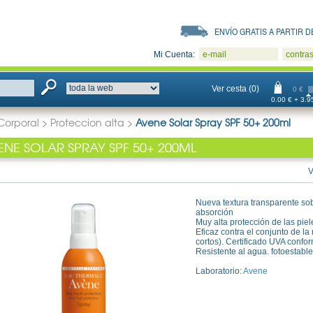
ENVÍO GRATIS A PARTIR DE
Mi Cuenta:
e-mail
contra
Ver cesta (0)
0 €
0.00 € + 3.95
Corporal
>
Proteccion alta
>
Avene Solar Spray SPF 50+ 200ml
ENE SOLAR SPRAY SPF 50+ 200ML
V
Nueva textura transparente sobr
absorción
Muy alta protección de las piel
Eficaz contra el conjunto de la
cortos). Certificado UVA confo
Resistente al agua. fotoestable
Laboratorio:
Avene