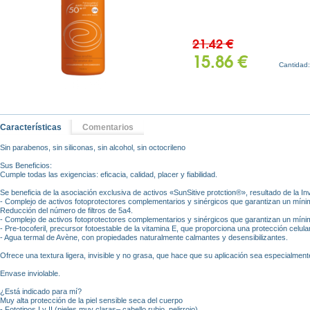
21.42 €
15.86 €
Cantidad
Características
Comentarios
Sin parabenos, sin siliconas, sin alcohol, sin octocrileno
Sus Beneficios:
Cumple todas las exigencias: eficacia, calidad, placer y fiabilidad.
Se beneficia de la asociación exclusiva de activos «SunSitive protction®», resultado de la I
- Complejo de activos fotoprotectores complementarios y sinérgicos que garantizan un mínimo
Reducción del número de filtros de 5a4.
- Complejo de activos fotoprotectores complementarios y sinérgicos que garantizan un mínimo
- Pre-tocoferil, precursor fotoestable de la vitamina E, que proporciona una protección celul
- Agua termal de Avène, con propiedades naturalmente calmantes y desensibilizantes.
Ofrece una textura ligera, invisible y no grasa, que hace que su aplicación sea especialment
Envase inviolable.
¿Está indicado para mí?
Muy alta protección de la piel sensible seca del cuerpo
- Fototipos I y II (pieles muy claras– cabello rubio, pelirrojo).