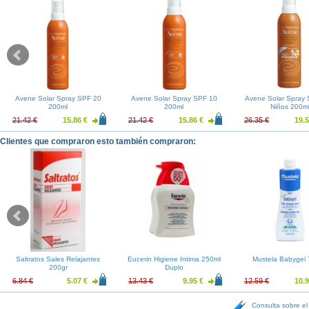
Avene Solar Spray SPF 20
Avene Solar Spray SPF 10
Avene Solar Spray
200ml
200ml
Niños 200m
21.42 €
15.86 €
21.42 €
15.86 €
26.35 €
19.5
Clientes que compraron esto también compraron:
Saltratos Sales Relajantes
Eucerin Higiene Intima 250ml
Mustela Babygel
200gr
Duplo
6.84 €
5.07 €
13.43 €
9.95 €
12.59 €
10.9
Consulta sobre el