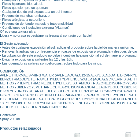
- Pieles hipersensibles al sol.
- Pieles que siempre se queman.
- Cualquier tipo de piel expuesta a un sol intenso
- Prevención manchas embarazo
- Pieles alérgicas a octocrileno
- Prevención de fotodermatosis y fotosensibilidad
- Condiciones de insolación extrema (Alta mar)
Ofrece una textura ultra.
Ligera y no grasa especialmente fresca al contacto con la piel.
El Gesto adecuado:
- Antes de cualquier exposición al sol, aplicar el producto sobre la piel de manera uniforme.
- Renovar la aplicación con frecuencia en casos de exposición prolongada y después de ca
- La utilización de este producto no debe incentivar la exposición al sol de manera prolongad
- Evitar la exposición al sol entre las 12 y las 16h.
- Las quemaduras solares son peligrosas, sobre todo para los niños.
COMPOSICIÓN:
AVENE THERMAL SPRING WATER (AVENE AQUA).C12-15 ALKYL BENZOATE.DICAPRY
BENZOTRIAZOLYL TETRAMETHYLBUTYLPHENOL.WATER (AQUA).GLYCERIN.BIS-ET
METHOXYPHENYL TRIAZINE.DIETHYLHEXYL BUTAMIDO TRIAZONE.DIISOPROPYL AD
METHOXYDIBENZOYLMETHANE.CETEARYL ISONONANOATE.LAURYL GLUCOSIDE.P
DIPOLYHYDROXYSTEARATE.DECYL GLUCOSIDE.BENZOIC ACID.CAPRYLIC/CAPRIC T
GLYCOL.CITRIC ACID.DISODIUM EDTA.FRAGRANCE (PARFUM).GLYCERYL BEHENAT
DIBEHENATE.HYDROGENATED PALM GLYCERIDES.HYDROGENATED PALM KERNEL G
13.POLYISOBUTENE.POLYSORBATE 20.PROPYLENE GLYCOL.SORBITAN. ISOSTEA
GLUCOSIDE.TRIBEHENIN.XANTHAN GUM
Contenido:
Spray 200 ml
Productos relacionados