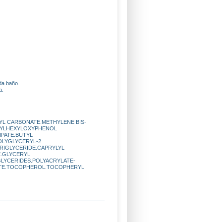
da baño.
a.
LYL CARBONATE.METHYLENE BIS-
HYLHEXYLOXYPHENOL
IPATE.BUTYL
OLYGLYCERYL-2
RIGLYCERIDE.CAPRYLYL
E.GLYCERYL
LYCERIDES.POLYACRYLATE-
RATE.TOCOPHEROL.TOCOPHERYL