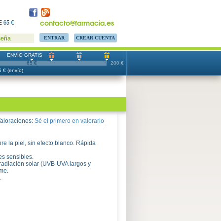
contacto@farmacia.es
 65 €
CREAR CUENTA
seña
ENVÍO GRATIS
65 €
200 €
 € (envío)
aloraciones:
Sé el primero en valorarlo
e la piel, sin efecto blanco. Rápida
es sensibles.
 radiación solar (UVB-UVA largos y
rme.
.