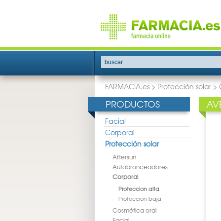
buscar
FARMACIA.es
>
Protección solar
>
PRODUCTOS
AV
Facial
Corporal
Protección solar
Aftersun
Autobronceadores
Corporal
Proteccion alta
Proteccion baja
Cosmética oral
Facial