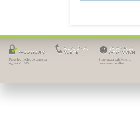
ATENCIÓN AL
GARANTÍA DE
PAGO SEGURO
CLIENTE
SATISFACCIÓN
Todos los medios de pago son
Si no queda satisfecho, le
seguros al 100%
devolvemos su dinero