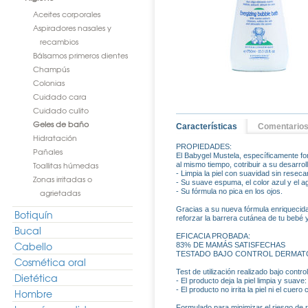
Aceites corporales
Aspiradores nasales y
recambios
Bálsamos primeros dientes
Champús
Colonias
Cuidado cara
Cuidado culito
Geles de baño
Características
Comentario
Hidratación
PROPIEDADES:
Pañales
El Babygel Mustela, específicamente formu
Toallitas húmedas
al mismo tiempo, cotribuir a su desarroll
- Limpia la piel con suavidad sin reseca
Zonas irritadas o
- Su suave espuma, el color azul y el ag
agrietadas
- Su fórmula no pica en los ojos.
Gracias a su nueva fórmula enriquecida
Botiquín
reforzar la barrera cutánea de tu bebé y
Bucal
EFICACIA PROBADA:
Cabello
83% DE MAMÁS SATISFECHAS
TESTADO BAJO CONTROL DERMATO
Cosmética oral
Test de utilización realizado bajo cont
Dietética
- El producto deja la piel limpia y suave
- El producto no irrita la piel ni el cue
Hombre
Formulado para minimizar el riesgo de 