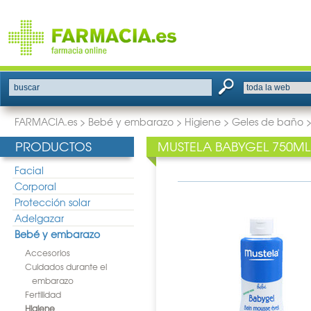
buscar
FARMACIA.es
>
Bebé y embarazo
>
Higiene
>
Geles de baño
PRODUCTOS
MUSTELA BABYGEL 750ML
Facial
Corporal
Protección solar
Adelgazar
Bebé y embarazo
Accesorios
Cuidados durante el
embarazo
Fertilidad
Higiene