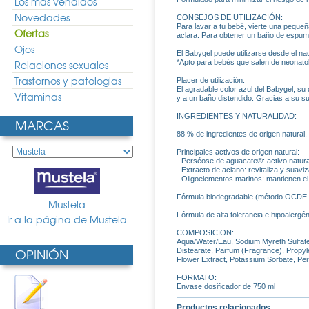
Los más vendidos
Novedades
CONSEJOS DE UTILIZACIÓN:
Para lavar a tu bebé, vierte una peque
Ofertas
aclara. Para obtener un baño de espum
Ojos
El Babygel puede utilizarse desde el na
Relaciones sexuales
*Apto para bebés que salen de neonatol
Trastornos y patologias
Placer de utilización:
El agradable color azul del Babygel, su
Vitaminas
y a un baño distendido. Gracias a su suav
INGREDIENTES Y NATURALIDAD:
MARCAS
88 % de ingredientes de origen natural.
Principales activos de origen natural:
- Perséose de aguacate®: activo natural
- Extracto de aciano: revitaliza y suaviz
- Oligoelementos marinos: mantienen el 
Fórmula biodegradable (método OCDE 30
Mustela
Fórmula de alta tolerancia e hipoalergé
Ir a la página de Mustela
COMPOSICION:
Aqua/Water/Eau, Sodium Myreth Sulfat
OPINIÓN
Distearate, Parfum (Fragrance), Propyle
Flower Extract, Potassium Sorbate, Per
FORMATO:
Envase dosificador de 750 ml
Productos relacionados