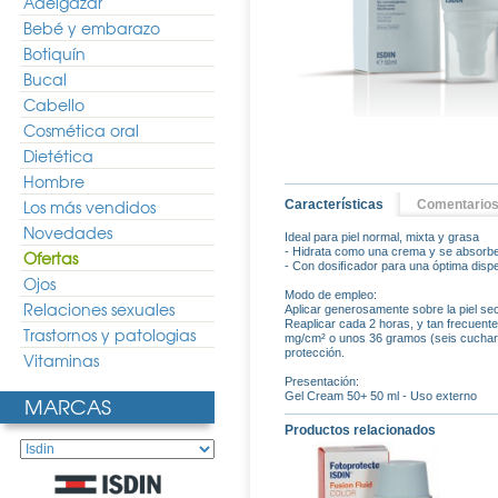
Adelgazar
Bebé y embarazo
Botiquín
Bucal
Cabello
Cosmética oral
Dietética
Hombre
Los más vendidos
Características
Comentario
Novedades
Ideal para piel normal, mixta y grasa
- Hidrata como una crema y se absorb
Ofertas
- Con dosiﬁcador para una óptima disp
Ojos
Modo de empleo:
Relaciones sexuales
Aplicar generosamente sobre la piel sec
Reaplicar cada 2 horas, y tan frecuente
Trastornos y patologias
mg/cm² o unos 36 gramos (seis cucharita
protección.
Vitaminas
Presentación:
Gel Cream 50+ 50 ml - Uso externo
MARCAS
Productos relacionados