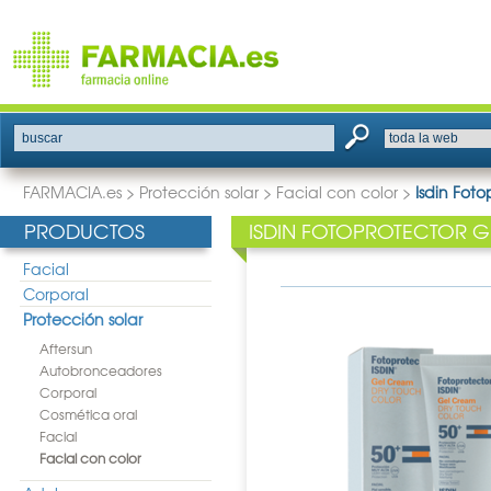
buscar
FARMACIA.es
>
Protección solar
>
Facial con color
>
Isdin Fot
PRODUCTOS
ISDIN FOTOPROTECTOR G
Facial
Corporal
Protección solar
Aftersun
Autobronceadores
Corporal
Cosmética oral
Facial
Facial con color