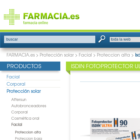
buscar
FARMACIA.es
>
Protección solar
>
Facial
>
Proteccion alta
>
Is
PRODUCTOS
ISDIN FOTOPROTECTOR U
Facial
Corporal
Protección solar
Aftersun
Autobronceadores
Corporal
Cosmética oral
Facial
Proteccion alta
Proteccion baja