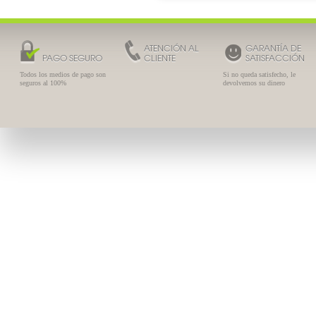
ATENCIÓN AL
GARANTÍA DE
PAGO SEGURO
CLIENTE
SATISFACCIÓN
Todos los medios de pago son
Si no queda satisfecho, le
seguros al 100%
devolvemos su dinero