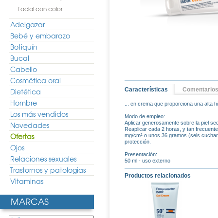
Facial con color
Adelgazar
Bebé y embarazo
Botiquín
Bucal
Cabello
Cosmética oral
Características
Comentario
Dietética
Hombre
... en crema que proporciona una alta h
Los más vendidos
Modo de empleo:
Aplicar generosamente sobre la piel sec
Novedades
Reaplicar cada 2 horas, y tan frecuente
Ofertas
mg/cm² o unos 36 gramos (seis cucharita
protección.
Ojos
Presentación:
Relaciones sexuales
50 ml - uso externo
Trastornos y patologias
Productos relacionados
Vitaminas
MARCAS