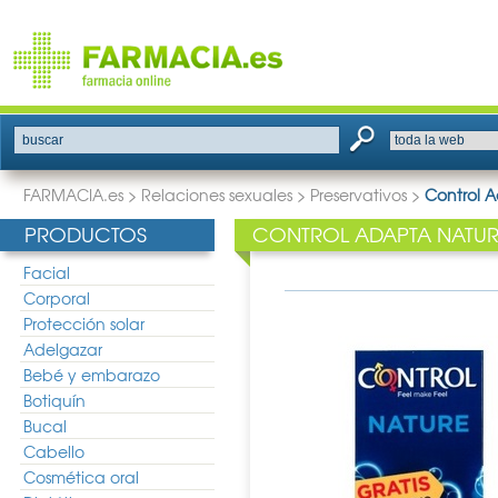
buscar
FARMACIA.es
>
Relaciones sexuales
>
Preservativos
>
Control 
PRODUCTOS
CONTROL ADAPTA NATUR
Facial
Corporal
Protección solar
Adelgazar
Bebé y embarazo
Botiquín
Bucal
Cabello
Cosmética oral