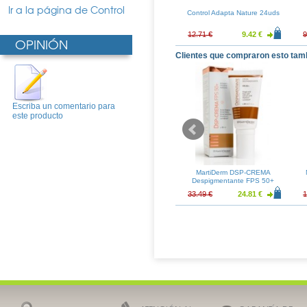
Ir a la página de Control
ta Touch & Feel
Control Adapta Essence
Control Adapta Nature 24uds
2uds
Chocolate Addiction 12uds
6.72 €
8.97 €
6.64 €
12.71 €
9.42 €
9
OPINIÓN
Clientes que compraron esto tam
Escriba un comentario para
este producto
ture Easy Way
Control Adapta Finisimo
MartiDerm DSP-CREMA
0uds
12uds
Despigmentante FPS 50+
30ml
5.64 €
9.07 €
6.72 €
33.49 €
24.81 €
1