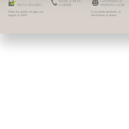
ATENCIÓN AL
GARANTÍA DE
PAGO SEGURO
CLIENTE
SATISFACCIÓN
Todos los medios de pago son
Si no queda satisfecho, le
seguros al 100%
devolvemos su dinero