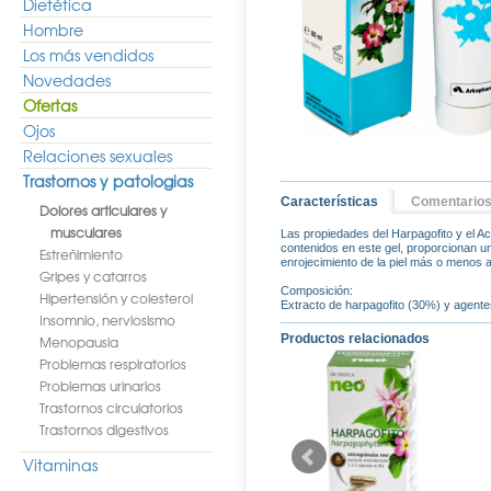
Dietética
Hombre
Los más vendidos
Novedades
Ofertas
Ojos
Relaciones sexuales
Trastornos y patologias
Características
Comentario
Dolores articulares y
musculares
Las propiedades del Harpagofito y el Ac
contenidos en este gel, proporcionan un
Estreñimiento
enrojecimiento de la piel más o menos 
Gripes y catarros
Composición:
Hipertensión y colesterol
Extracto de harpagofito (30%) y agentes
Insomnio, nerviosismo
Productos relacionados
Menopausia
Problemas respiratorios
Problemas urinarios
Trastornos circulatorios
Trastornos digestivos
Vitaminas