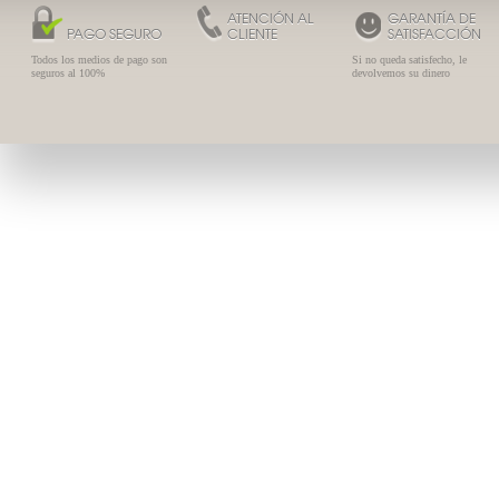
ATENCIÓN AL
GARANTÍA DE
PAGO SEGURO
CLIENTE
SATISFACCIÓN
Todos los medios de pago son
Si no queda satisfecho, le
seguros al 100%
devolvemos su dinero