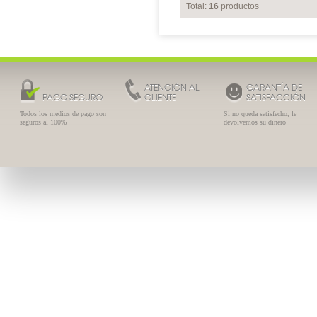
Total:
16
productos
ATENCIÓN AL
GARANTÍA DE
PAGO SEGURO
CLIENTE
SATISFACCIÓN
Todos los medios de pago son
Si no queda satisfecho, le
seguros al 100%
devolvemos su dinero