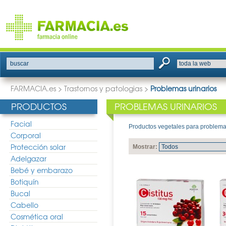
buscar
FARMACIA.es
>
Trastornos y patologias
>
Problemas urinarios
PRODUCTOS
PROBLEMAS URINARIOS
Facial
Productos vegetales para problemas u
Corporal
Protección solar
Mostrar:
Adelgazar
Bebé y embarazo
Botiquín
Bucal
Cabello
Cosmética oral