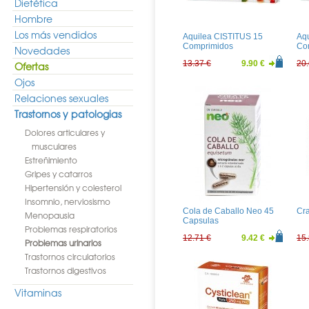
Dietética
Hombre
Los más vendidos
Aquilea CISTITUS 15
Aq
Comprimidos
Co
Novedades
13.37 €
9.90 €
20.
Ofertas
Ojos
Relaciones sexuales
Trastornos y patologias
Dolores articulares y
musculares
Estreñimiento
Gripes y catarros
Hipertensión y colesterol
Insomnio, nerviosismo
Cola de Caballo Neo 45
Cr
Menopausia
Capsulas
Problemas respiratorios
12.71 €
9.42 €
15.
Problemas urinarios
Trastornos circulatorios
Trastornos digestivos
Vitaminas