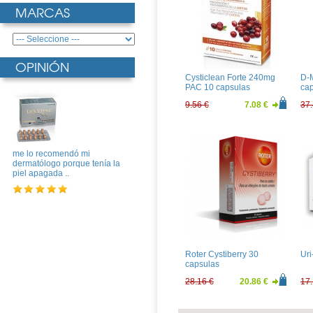
MARCAS
OPINIÓN
Cysticlean Forte 240mg
D-
PAC 10 capsulas
ca
9.56 €
7.08 €
37.
me lo recomendó mi
dermatólogo porque tenía la
piel apagada ..
Roter Cystiberry 30
Ur
capsulas
28.16 €
20.86 €
17.