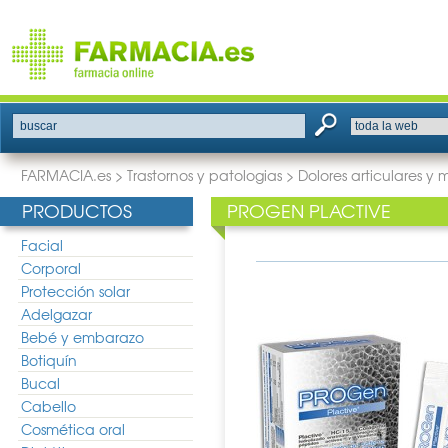
buscar
FARMACIA.es
>
Trastornos y patologias
>
Dolores articulares y 
PRODUCTOS
PROGEN PLACTIVE
Facial
Corporal
Protección solar
Adelgazar
Bebé y embarazo
Botiquín
Bucal
Cabello
Cosmética oral