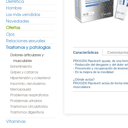
Dietética
Hombre
Los más vendidos
Novedades
Ofertas
Ojos
Relaciones sexuales
Trastornos y patologias
Características
Comentario
Dolores articulares y
musculares
PROGEN Plactive® ayuda, de una forma 
- Reducción del desgaste y del dolor art
Estreñimiento
- Prevención y recuperación de lesione
Gripes y catarros
- En la mejora de la movilidad
Hipertensión y colesterol
¿Dónde actúa?
Insomnio, nerviosismo
PROGEN Plactive® actúa de forma integr
musculatura
Menopausia
Problemas respiratorios
Problemas urinarios
Trastornos circulatorios
Trastornos digestivos
Vitaminas