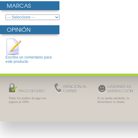
MARCAS
OPINIÓN
Escriba un comentario para
este producto
ATENCIÓN AL
GARANTÍA DE
PAGO SEGURO
CLIENTE
SATISFACCIÓN
Todos los medios de pago son
Si no queda satisfecho, le
seguros al 100%
devolvemos su dinero