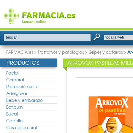
buscar
FARMACIA.es
>
Trastornos y patologias
>
Gripes y catarros
>
Ar
PRODUCTOS
ARKOVOX PASTILLAS MIEL
Facial
Corporal
Protección solar
Adelgazar
Bebé y embarazo
Botiquín
Bucal
Cabello
Cosmética oral