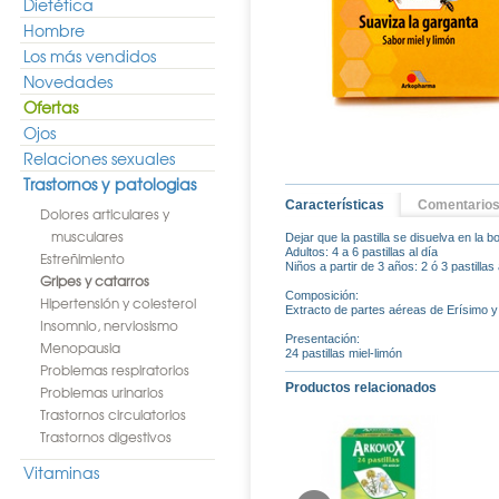
Dietética
Hombre
Los más vendidos
Novedades
Ofertas
Ojos
Relaciones sexuales
Trastornos y patologias
Características
Comentario
Dolores articulares y
musculares
Dejar que la pastilla se disuelva en la b
Adultos: 4 a 6 pastillas al día
Estreñimiento
Niños a partir de 3 años: 2 ó 3 pastillas 
Gripes y catarros
Composición:
Hipertensión y colesterol
Extracto de partes aéreas de Erísimo y 
Insomnio, nerviosismo
Presentación:
Menopausia
24 pastillas miel-limón
Problemas respiratorios
Productos relacionados
Problemas urinarios
Trastornos circulatorios
Trastornos digestivos
Vitaminas