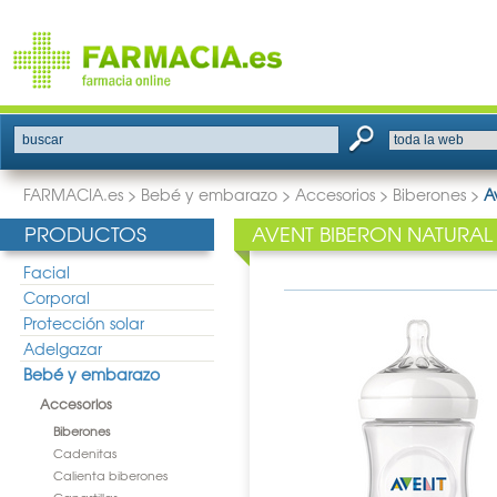
buscar
FARMACIA.es
>
Bebé y embarazo
>
Accesorios
>
Biberones
>
A
PRODUCTOS
AVENT BIBERON NATURAL
Facial
Corporal
Protección solar
Adelgazar
Bebé y embarazo
Accesorios
Biberones
Cadenitas
Calienta biberones