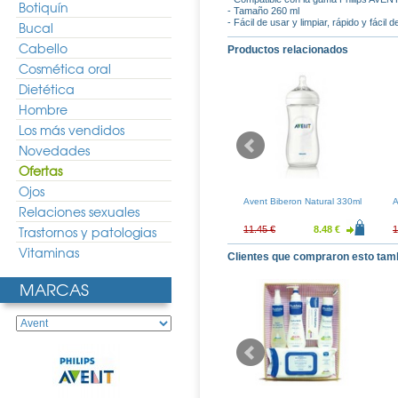
Botiquín
- Tamaño 260 ml
- Fácil de usar y limpiar, rápido y fácil 
Bucal
Cabello
Productos relacionados
Cosmética oral
Dietética
Hombre
Los más vendidos
Novedades
Ofertas
Ojos
ponja Natural
Durex Easy On Natural Plus
Avent Biberon Natural 330ml
A
Relaciones sexuales
ande
12uds
Trastornos y patologias
4.69 €
9.06 €
6.71 €
11.45 €
8.48 €
1
Vitaminas
Clientes que compraron esto tam
MARCAS