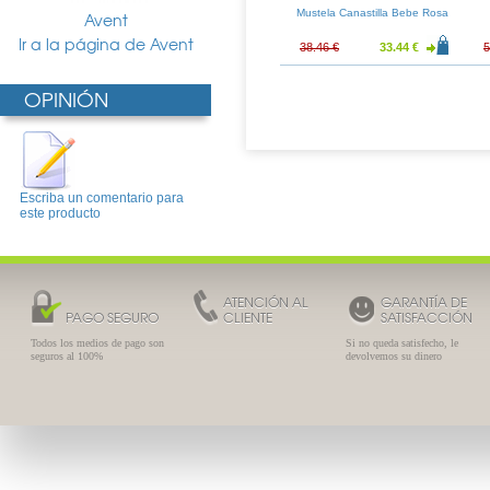
n Natural 125ml
Avent Tetina Natural 2
Mustela Canastilla Bebe Rosa
Avent
Agujeros 2uds
Ir a la página de Avent
7.87 €
8.89 €
6.58 €
38.46 €
33.44 €
5
OPINIÓN
Escriba un comentario para
este producto
ATENCIÓN AL
GARANTÍA DE
PAGO SEGURO
CLIENTE
SATISFACCIÓN
Todos los medios de pago son
Si no queda satisfecho, le
seguros al 100%
devolvemos su dinero