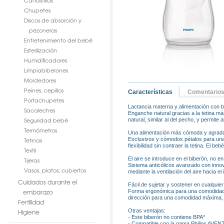
Canastillas
Chupetes
Discos de absorción y
pezoneras
Entretenimiento del bebé
Esterilización
Humidificadores
Limpiabiberones
Mordedores
Peines, cepillos
Características
Comentario
Portachupetes
Lactancia materna y alimentación con b
Sacaleches
Enganche natural gracias a la tetina má
Seguridad bebé
natural, similar al del pecho, y permite
Termómetros
Una alimentación más cómoda y agradab
Tetinas
Exclusivos y cómodos pétalos para una su
flexibilidad sin contraer la tetina. El 
Textil
El aire se introduce en el biberón, no en 
Tijeras
Sistema anticólicos avanzado con innov
Vasos, platos, cubiertos
mediante la ventilación del aire hacia el 
Cuidados durante el
Fácil de sujetar y sostener en cualquier
embarazo
Forma ergonómica para una comodidad má
dirección para una comodidad máxima, 
Fertilidad
Higiene
Otras ventajas:
- Este biberón no contiene BPA*
- Compatible con la gama Philips AVEN