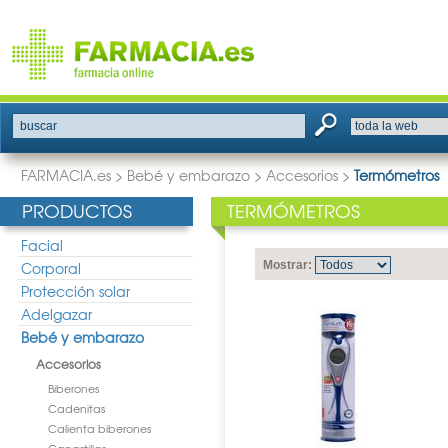
buscar
FARMACIA.es
>
Bebé y embarazo
>
Accesorios
>
Termómetros
PRODUCTOS
TERMÓMETROS
Facial
Corporal
Mostrar:
Protección solar
Adelgazar
Bebé y embarazo
Accesorios
Biberones
Cadenitas
Calienta biberones