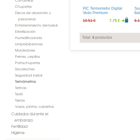
Canastillas
Chupetes
PIC Termometro Digital
Su
Discos de absorción y
Vedo Premium
Ba
pezoneras
10.51 €
7.79 €
6.1
Entretenimiento del bebé
Esterilización
Humidificadores
Total:
4
productos
Limpiabiberones
Mordedores
Peines, cepillos
Portachupetes
Sacaleches
Seguridad bebé
Termómetros
Tetinas
Textil
Tijeras
Vasos, platos, cubiertos
Cuidados durante el
embarazo
Fertilidad
Higiene