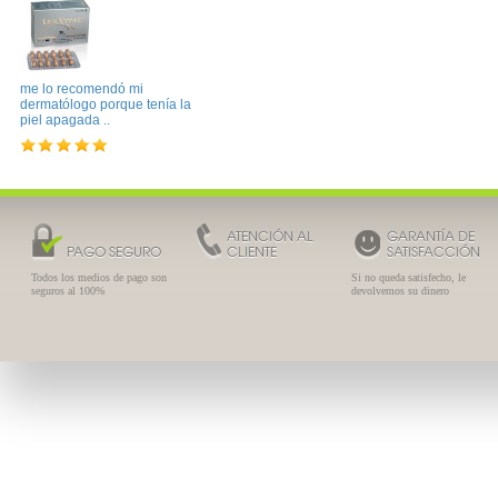
me lo recomendó mi
dermatólogo porque tenía la
piel apagada ..
ATENCIÓN AL
GARANTÍA DE
PAGO SEGURO
CLIENTE
SATISFACCIÓN
Todos los medios de pago son
Si no queda satisfecho, le
seguros al 100%
devolvemos su dinero