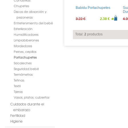
Canastillas
Chupetes
Babidu Portachupetes
Su
Discos de absorción y
Du
pezoneras
3.22 €
2.38 €
4.3
Entretenimiento del bebé
Esterilización
Humidificadores
Total:
2
productos
Limpiabiberones
Mordedores
Peines, cepillos
Portachupetes
Sacaleches
Seguridad bebé
Termómetros
Tetinas
Textil
Tijeras
Vasos, platos, cubiertos
Cuidados durante el
embarazo
Fertilidad
Higiene