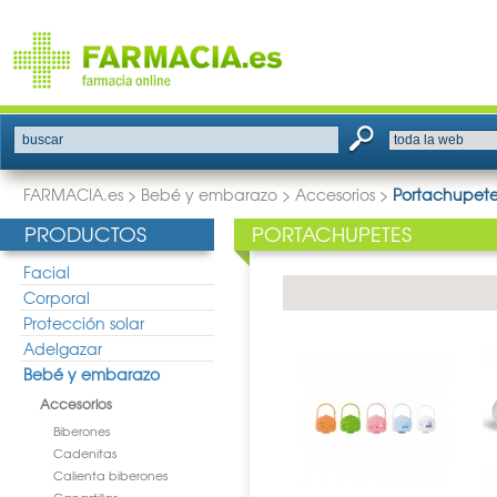
buscar
FARMACIA.es
>
Bebé y embarazo
>
Accesorios
>
Portachupete
PRODUCTOS
PORTACHUPETES
Facial
Corporal
Protección solar
Adelgazar
Bebé y embarazo
Accesorios
Biberones
Cadenitas
Calienta biberones