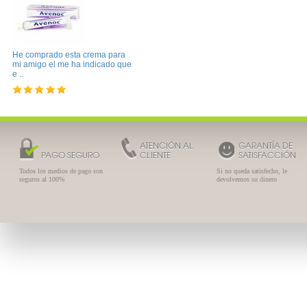
He comprado esta crema para
mi amigo el me ha indicado que
e ..
ATENCIÓN AL
GARANTÍA DE
PAGO SEGURO
CLIENTE
SATISFACCIÓN
Todos los medios de pago son
Si no queda satisfecho, le
seguros al 100%
devolvemos su dinero