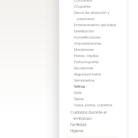
Canastillas
Chupetes
Discos de absorción y
pezoneras
Entretenimiento del bebé
Esterilización
Humidificadores
Limpiabiberones
Mordedores
Peines, cepillos
Portachupetes
Sacaleches
Seguridad bebé
Termómetros
Tetinas
Textil
Tijeras
Vasos, platos, cubiertos
Cuidados durante el
embarazo
Fertilidad
Higiene