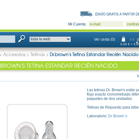
ENVÍO GRATIS A PARTIR DE
Mi Cuenta:
e-mail
contra
Ver cesta (0)
0 €
0.00 € + 3.95
>
Accesorios
>
Tetinas
>
Dr.brown's Tetina Estandar Recién Nacido
.BROWN'S TETINA ESTANDAR RECIÉN NACIDO
V
Las tetinas Dr. Brown's están p
flujo exacto cronometrado dife
paquetes de dos unidades.
Tetinas de Repuesto para bibe
Laboratorio:
Dr Brown´s