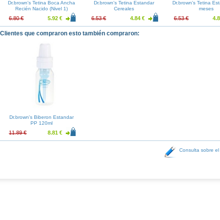
Dr.brown's Tetina Boca Ancha
Dr.brown's Tetina Estandar
Dr.brown's Tetina Es
Recién Nacido (Nivel 1)
Cereales
meses
6.80 €
5.92 €
6.53 €
4.84 €
6.53 €
4.8
Clientes que compraron esto también compraron:
Dr.brown's Biberon Estandar
PP 120ml
11.89 €
8.81 €
Consulta sobre el