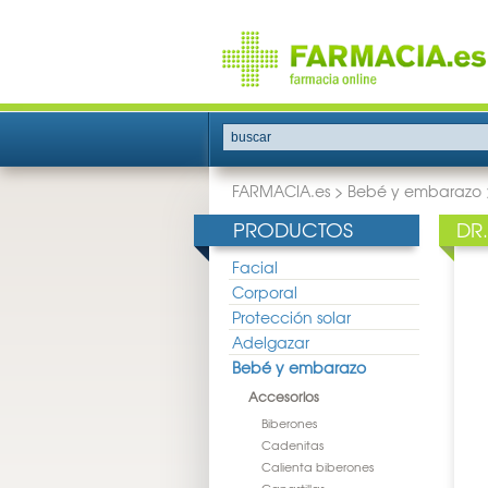
buscar
FARMACIA.es
>
Bebé y embarazo
PRODUCTOS
DR
Facial
Corporal
Protección solar
Adelgazar
Bebé y embarazo
Accesorios
Biberones
Cadenitas
Calienta biberones