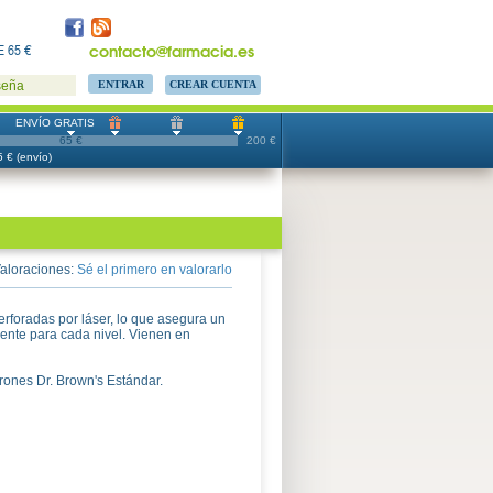
contacto@farmacia.es
 65 €
CREAR CUENTA
seña
ENVÍO GRATIS
65 €
200 €
 € (envío)
aloraciones:
Sé el primero en valorarlo
erforadas por láser, lo que asegura un
rente para cada nivel. Vienen en
rones Dr. Brown's Estándar.