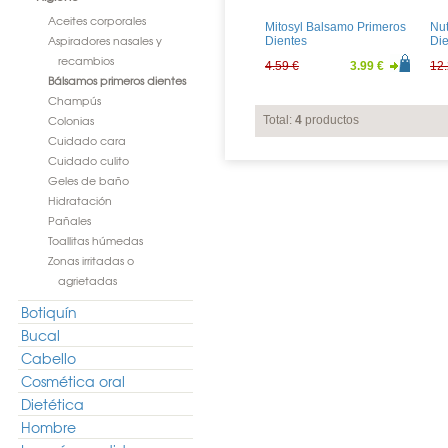
Aceites corporales
Mitosyl Balsamo Primeros
Nut
Aspiradores nasales y
Dientes
Die
recambios
4.59 €
3.99 €
12.
Bálsamos primeros dientes
Champús
Colonias
Total:
4
productos
Cuidado cara
Cuidado culito
Geles de baño
Hidratación
Pañales
Toallitas húmedas
Zonas irritadas o
agrietadas
Botiquín
Bucal
Cabello
Cosmética oral
Dietética
Hombre