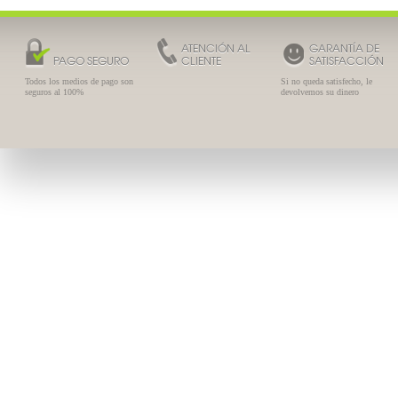
ATENCIÓN AL
GARANTÍA DE
PAGO SEGURO
CLIENTE
SATISFACCIÓN
Todos los medios de pago son
Si no queda satisfecho, le
seguros al 100%
devolvemos su dinero