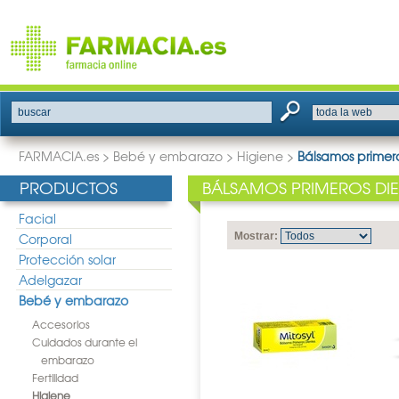
buscar
FARMACIA.es
>
Bebé y embarazo
>
Higiene
>
Bálsamos primero
PRODUCTOS
BÁLSAMOS PRIMEROS DIE
Facial
Corporal
Mostrar:
Protección solar
Adelgazar
Bebé y embarazo
Accesorios
Cuidados durante el
embarazo
Fertilidad
Higiene