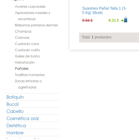
Aceites corporales
Suavinex Pañal Talla 1 (3-
Aspiradores nasales y
5 Kg) 36uds
recambios
9.56 €
8.31 €
Bálsamos primeros dientes
Champús
Colonias
Total:
1
productos
Cuidado cara
Cuidado culito
Geles de baño
Hidratación
Pañales
Toallitas húmedas
Zonas irritadas o
agrietadas
Botiquín
Bucal
Cabello
Cosmética oral
Dietética
Hombre