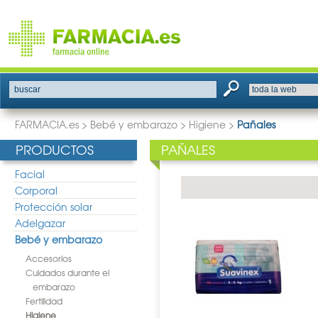
buscar
FARMACIA.es
>
Bebé y embarazo
>
Higiene
>
Pañales
PRODUCTOS
PAÑALES
Facial
Corporal
Protección solar
Adelgazar
Bebé y embarazo
Accesorios
Cuidados durante el
embarazo
Fertilidad
Higiene