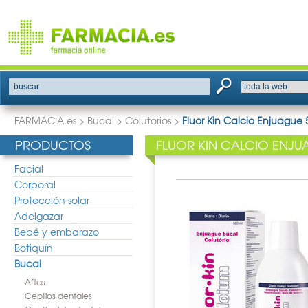
buscar
FARMACIA.es
>
Bucal
>
Colutorios
>
Fluor Kin Calcio Enjuague
PRODUCTOS
FLUOR KIN CALCIO ENJU
Facial
Corporal
Protección solar
Adelgazar
Bebé y embarazo
Botiquín
Bucal
Aftas
Cepillos dentales