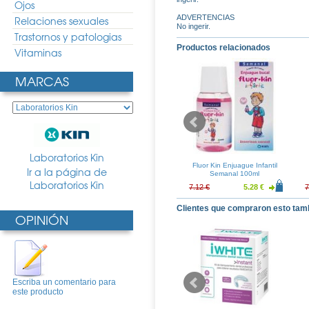
Ojos
ADVERTENCIAS
Relaciones sexuales
No ingerir.
Trastornos y patologias
Productos relacionados
Vitaminas
MARCAS
Laboratorios Kin
 High Enjuague
OralKin Enjuague Bucal
Fluor Kin Enjuague Infantil
Ir a la página de
l 500ml
500ml Duplo
Semanal 100ml
Laboratorios Kin
7.78 €
9.00 €
6.67 €
7.12 €
5.28 €
7
Clientes que compraron esto tam
OPINIÓN
Escriba un comentario para
este producto