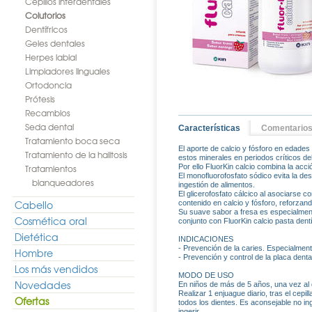
Cepillos interdentales
Colutorios
Dentífricos
Geles dentales
Herpes labial
Limpiadores linguales
Ortodoncia
Prótesis
Recambios
Seda dental
Características
Comentario
Tratamiento boca seca
El aporte de calcio y fósforo en edades
Tratamiento de la halitosis
estos minerales en periodos críticos del
Tratamientos
Por ello FluorKin calcio combina la acci
El monofluorofosfato sódico evita la des
blanqueadores
ingestión de alimentos.
El glicerofosfato cálcico al asociarse c
Cabello
contenido en calcio y fósforo, reforzand
Su suave sabor a fresa es especialment
Cosmética oral
conjunto con FluorKin calcio pasta dentí
Dietética
INDICACIONES
- Prevención de la caries. Especialment
Hombre
- Prevención y control de la placa denta
Los más vendidos
MODO DE USO
Novedades
En niños de más de 5 años, una vez al 
Realizar 1 enjuague diario, tras el cepil
Ofertas
todos los dientes. Es aconsejable no i
ingerir.