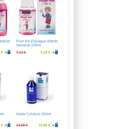
nfantil
Fluor Kin Enjuague Infantil
Semanal 100ml
 €
7.12 €
5.28 €
0ml
Halita Colutorio 500ml
 €
14.65 €
10.85 €