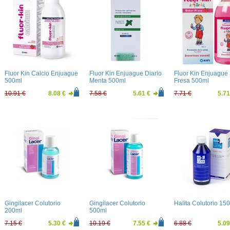
Fluor Kin Calcio Enjuague
Fluor Kin Enjuague Diario
Fluor Kin Enjuague I
500ml
Menta 500ml
Fresa 500ml
10.91 €
8.08 €
7.58 €
5.61 €
7.71 €
5.71
Gingilacer Colutorio
Gingilacer Colutorio
Halita Colutorio 15
200ml
500ml
7.15 €
5.30 €
10.19 €
7.55 €
6.88 €
5.09