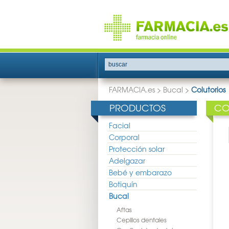
buscar
FARMACIA.es
>
Bucal
>
Colutorios
PRODUCTOS
CO
Facial
Corporal
Protección solar
Adelgazar
Bebé y embarazo
Botiquín
Bucal
Aftas
Cepillos dentales