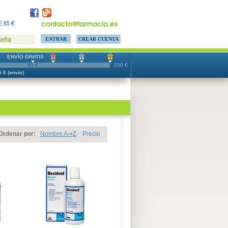
contacto@farmacia.es
 65 €
CREAR CUENTA
seña
ENVÍO GRATIS
65 €
200 €
 € (envío)
Ordenar por:
Nombre A⇒Z
Precio