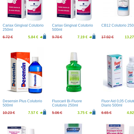
Cariax Gingival Colutorio
Cariax Gingival Colutorio
CB12 Colutorio 250
250ml
500ml
6.72 €
5.84 €
9.70 €
7.19 €
17.92 €
13.27
Desensin Plus Colutorio
Fluocaril Bi-Fluore
Fluor Aid 0,05 Colut
500ml
Colutorio 250ml
Diario 500ml
10.23 €
7.57 €
5.06 €
3.75 €
6.65 €
4.92