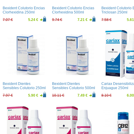
Bexident Colutorio Encias
Bexident Colutorio Encias
Bexident Colutorio 
Clorhexidina 250ml
Clorhexidina 500ml
Triclosan 250ml
7.07 €
5.24 €
9.74 €
7.21 €
7.58 €
5.61
Bexident Dientes
Bexident Dientes
Cariax Desensibiliz
Sensibles Colutorio 250ml
Sensibles Colutorio 500ml
Enjuague 250ml
7.97 €
5.90 €
10.11 €
7.49 €
8.10 €
6.00