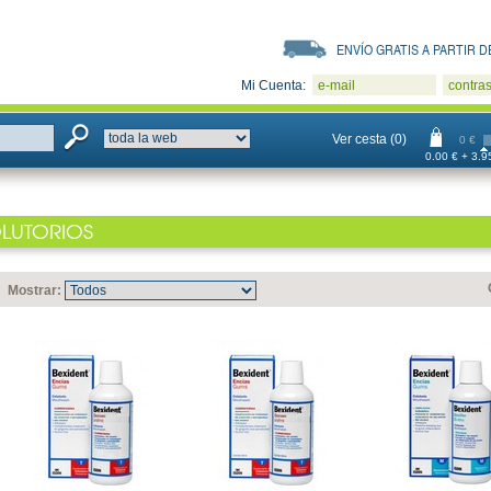
ENVÍO GRATIS A PARTIR DE
Mi Cuenta:
e-mail
contra
Ver cesta (0)
0 €
0.00 € + 3.95
LUTORIOS
Mostrar: