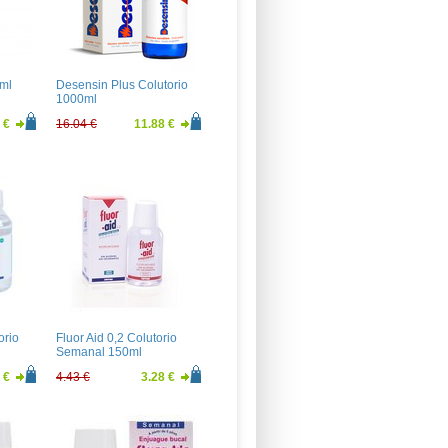
ml
Desensin Plus Colutorio
1000ml
 €
16.04 €
11.88 €
orio
Fluor Aid 0,2 Colutorio
Semanal 150ml
 €
4.43 €
3.28 €