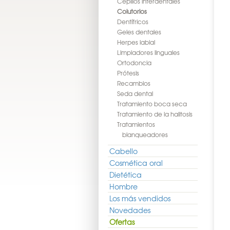
Cepillos interdentales
Colutorios
Dentífricos
Geles dentales
Herpes labial
Limpiadores linguales
Ortodoncia
Prótesis
Recambios
Seda dental
Tratamiento boca seca
Tratamiento de la halitosis
Tratamientos
blanqueadores
Cabello
Cosmética oral
Dietética
Hombre
Los más vendidos
Novedades
Ofertas