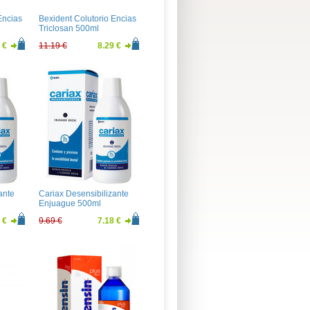
Encias
Bexident Colutorio Encias
Triclosan 500ml
 €
11.19 €
8.29 €
ante
Cariax Desensibilizante
Enjuague 500ml
 €
9.69 €
7.18 €