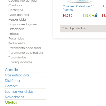
Cepillos interdentales
Colutorios
Compeed Calenturas 15
Urg
Dentífricos
Parches
Geles dentales
10.54 €
7.81 €
14.
Herpes labial
Limpiadores linguales
Ortodoncia
Total:
2
productos
Prótesis
Recambios
Seda dental
Tratamiento boca seca
Tratamiento de la halitosis
Tratamientos
blanqueadores
Cabello
Cosmética oral
Dietética
Hombre
Los más vendidos
Novedades
Ofertas