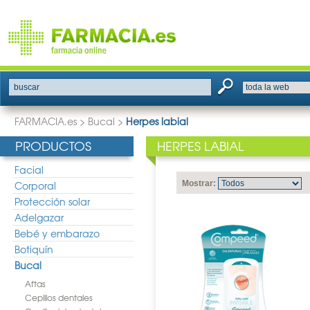
buscar
FARMACIA.es
>
Bucal
>
Herpes labial
PRODUCTOS
HERPES LABIAL
Facial
Corporal
Mostrar:
Protección solar
Adelgazar
Bebé y embarazo
Botiquín
Bucal
Aftas
Cepillos dentales