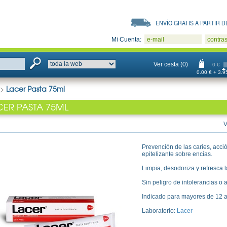
ENVÍO GRATIS A PARTIR DE
Mi Cuenta:
e-mail
contra
Ver cesta (0)
0 €
0.00 € + 3.95
>
Lacer Pasta 75ml
CER PASTA 75ML
V
Prevención de las caries, acció
epitelizante sobre encías.
Limpia, desodoriza y refresca 
Sin peligro de intolerancias o a
Indicado para mayores de 12 a
Laboratorio:
Lacer