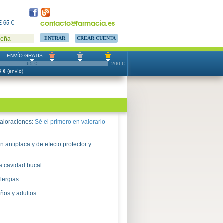
contacto@farmacia.es
 65 €
CREAR CUENTA
seña
ENVÍO GRATIS
65 €
200 €
 € (envío)
aloraciones:
Sé el primero en valorarlo
n antiplaca y de efecto protector y
la cavidad bucal.
lergias.
ños y adultos.