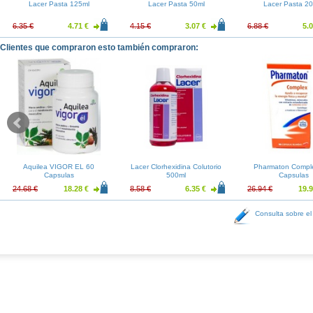
Lacer Pasta 125ml
Lacer Pasta 50ml
Lacer Pasta 2
6.35 €
4.71 €
4.15 €
3.07 €
6.88 €
5.0
Clientes que compraron esto también compraron:
Aquilea VIGOR EL 60
Lacer Clorhexidina Colutorio
Pharmaton Compl
Capsulas
500ml
Capsulas
24.68 €
18.28 €
8.58 €
6.35 €
26.94 €
19.9
Consulta sobre el