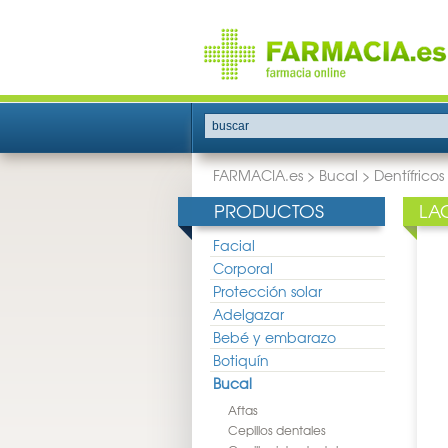
buscar
FARMACIA.es
>
Bucal
>
Dentífricos
PRODUCTOS
LA
Facial
Corporal
Protección solar
Adelgazar
Bebé y embarazo
Botiquín
Bucal
Aftas
Cepillos dentales