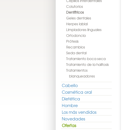
Cepillos interdentales
Colutorios
Dentífricos
Geles dentales
Herpes labial
Limpiadores linguales
Ortodoncia
Prótesis
Recambios
Seda dental
Tratamiento boca seca
Tratamiento de la halitosis
Tratamientos
blanqueadores
Cabello
Cosmética oral
Dietética
Hombre
Los más vendidos
Novedades
Ofertas