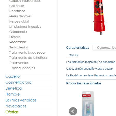
Cepillos interdentales
Colutorios
Dentífricos
Geles dentales
Herpes labial
Limpiadores linguales
Ortodoncia
Prótesis
Recambios
Seda dental
Características
Comentario
Tratamiento boca seca
... 900 TX
Tratamiento de la halitosis
Tratamientos
Los filamentos Indicator® se decoloran
blanqueadores
Cabezal más pequeño y extra suave.
Cabello
La fila del centro tiene filamentos mas 
Cosmética oral
Productos relacionados
Dietética
Hombre
Los más vendidos
Novedades
Ofertas