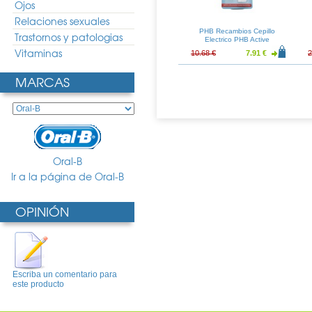
Ojos
Relaciones sexuales
llo Electrico
Oral-B Cepillo Electrico Vitality
PHB Recambios Cepillo
Trastornos y patologias
l Care PC600
Precision Clean Naranja
Electrico PHB Active
oleta
Vitaminas
47.87 €
31.38 €
23.24 €
10.68 €
7.91 €
2
MARCAS
Oral-B
Ir a la página de Oral-B
OPINIÓN
Escriba un comentario para
este producto