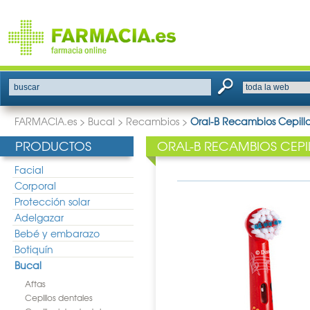
buscar
FARMACIA.es
>
Bucal
>
Recambios
>
Oral-B Recambios Cepillo 
PRODUCTOS
ORAL-B RECAMBIOS CEPIL
Facial
Corporal
Protección solar
Adelgazar
Bebé y embarazo
Botiquín
Bucal
Aftas
Cepillos dentales