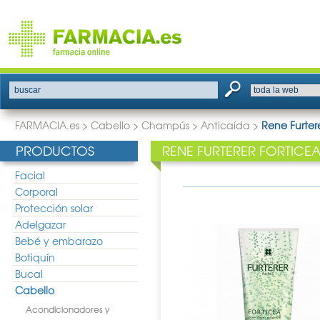
buscar
FARMACIA.es
>
Cabello
>
Champús
>
Anticaída
>
Rene Furte
PRODUCTOS
RENE FURTERER FORTICE
Facial
Corporal
Protección solar
Adelgazar
Bebé y embarazo
Botiquín
Bucal
Cabello
Acondicionadores y