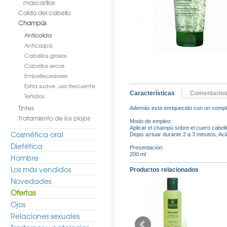
mascarillas
Caída del cabello
Champús
Anticaída
Anticaspa
Cabellos grasos
Cabellos secos
Embellecedores
Extra suave, uso frecuente
Características
Comentario
Teñidos
Tintes
Además esta enriquecido con un complej
Tratamiento de los piojos
Modo de empleo:
Aplicar el champú sobre el cuero cabel
Cosmética oral
Dejas actuar durante 2 a 3 minutos. Acl
Dietética
Presentación:
200 ml
Hombre
Los más vendidos
Productos relacionados
Novedades
Ofertas
Ojos
Relaciones sexuales