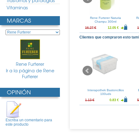
Trastornos y patologias
Vitaminas
erer Cera de
MARCAS
Rene Furterer Mascarilla
Rene Furterer Naturia
R
o Luminoso 50ml
Reparadora para Despues del
Champu 300ml
Sol 200ml
15.66 €
37.51 €
27.78 €
16.27 €
12.05 €
1
Clientes que compraron esto tam
Rene Furterer
Ir a la página de Rene
Furterer
OPINIÓN
Descubrimiento
Filorga Optim Eyes 15ml
Interapothek Bastoncillos
100uds
25.49 €
48.58 €
35.99 €
1.13 €
0.83 €
5
Escriba un comentario para
este producto