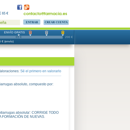
contacto@farmacia.es
 65 €
CREAR CUENTA
seña
ENVÍO GRATIS
65 €
200 €
 € (envío)
aloraciones:
Sé el primero en valorarlo
iarrugas absoluto, compuesto por:
 antiarrugas absoluta': CORRIGE TODO
LA FORMACIÓN DE NUEVAS.