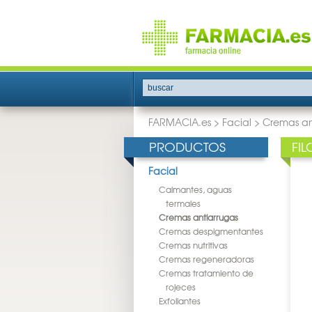
buscar
FARMACIA.es
>
Facial
>
Cremas an
PRODUCTOS
FI
Facial
Calmantes, aguas
termales
Cremas antiarrugas
Cremas despigmentantes
Cremas nutritivas
Cremas regeneradoras
Cremas tratamiento de
rojeces
Exfoliantes