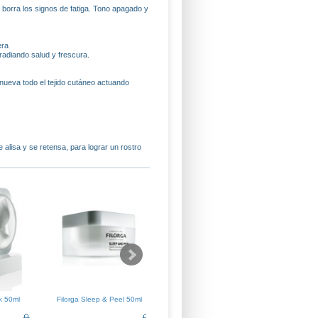
rra los signos de fatiga. Tono apagado y
era
radiando salud y frescura.
enueva todo el tejido cutáneo actuando
e alisa y se retensa, para lograr un rostro
k 50ml
Filorga Sleep & Peel 50ml
Filorga UV-Defence SPF50+
Filorga
40ml