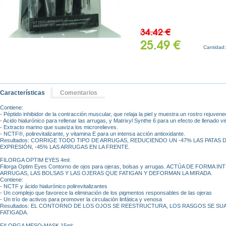
34.42 €
25.49 €
Cantidad
Características
Comentarios
Contiene:
- Péptido inhibidor de la contracción muscular, que relaja la piel y muestra un rostro rejuvene
- Acido hialurónico para rellenar las arrugas, y Matrixyl Synthe 6 para un efecto de llenado vis
- Extracto marino que suaviza los microrelieves.
- NCTF®, polirevitalizante, y vitamina E para un intensa acción antioxidante.
Resultados: CORRIGE TODO TIPO DE ARRUGAS, REDUCIENDO UN -47% LAS PATAS D
EXPRESIÓN, -45% LAS ARRUGAS EN LA FRENTE.
FILORGA OPTIM EYES 4ml:
Filorga Optim Eyes Contorno de ojos para ojeras, bolsas y arrugas. ACTÚA DE FORMA
ARRUGAS, LAS BOLSAS Y LAS OJERAS QUE FATIGAN Y DEFORMAN LA MIRADA.
Contiene:
- NCTF y ácido hialurónico polirevitalizantes
- Un complejo que favorece la eliminación de los pigmentos responsables de las ojeras
- Un trío de activos para promover la circulación linfática y venosa
Resultados: EL CONTORNO DE LOS OJOS SE REESTRUCTURA, LOS RASGOS SE SUA
FATIGADA.
FILORGA MESO-MASK 15ml: