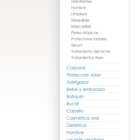
Hidratantes
Hombre
Limpieza
Maquillaje
Mascarillas
Pieles atópicas
Protectores labiales
Sérum
Tratamiento del acné
Tratamientos flash
Corporal
Protección solar
Adelgazar
Bebé y embarazo
Botiquín
Bucal
Cabello
Cosmética oral
Dietética
Hombre
Los más vendidos