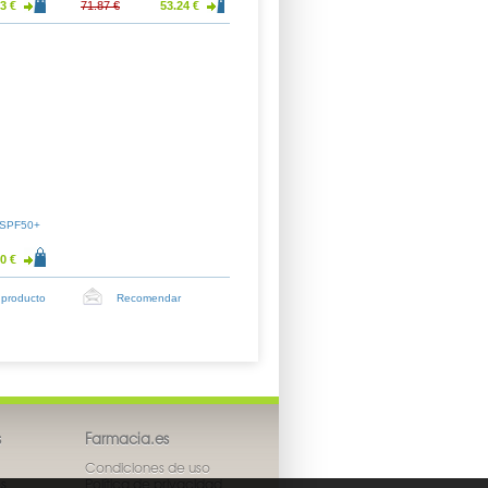
3 €
71.87 €
53.24 €
41.18 €
30.50 €
66.14 €
e SPF50+
0 €
 producto
Recomendar
s
Farmacia.es
Condiciones de uso
s
Política de privacidad