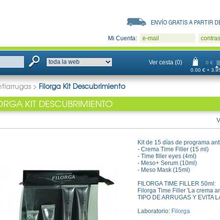
ENVÍO GRATIS A PARTIR DE
Mi Cuenta:
e-mail
contra
Ver cesta (0)
0 €
0.00 € + 3.95
tiarrugas
>
Filorga Kit Descubrimiento
LORGA KIT DESCUBRIMIENTO
V
Kit de 15 días de programa ant
- Crema Time Filler (15 ml)
- Time filler eyes (4ml)
- Meso+ Serum (10ml)
- Meso Mask (15ml)
FILORGA TIME FILLER 50ml:
Filorga Time Filler 'La crema
TIPO DE ARRUGAS Y EVITA 
Laboratorio:
Filorga