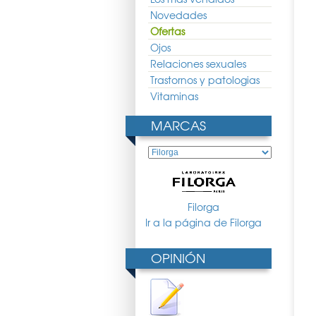
Novedades
Ofertas
Ojos
Relaciones sexuales
Trastornos y patologias
Vitaminas
MARCAS
Filorga
Ir a la página de Filorga
OPINIÓN
a Meso+ Serum 30ml
Filorga Time Filler 50ml
Filorga Optim Eyes 15ml