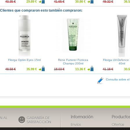
40.35 €
29.89 €
41.65 €
30.86 €
49.32 €
36.5
Clientes que compraron esto también compraron:
Filorga Optim Eyes 15ml
Rene Furterer Forticea
Filorga UV-Defenc
Champu 200ml
40ml
48.58 €
35.99 €
18.03 €
13.36 €
41.18 €
30.5
Consulta sobre el
Información
Producto
N AL
GARANTÍA DE
SATISFACCIÓN
Envíos
Ofertas
Novedade
Si no queda satisfecho, le