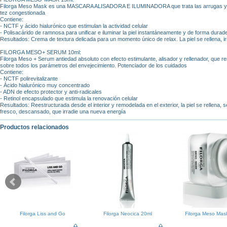
Filorga Meso Mask es una MASCARA ALISADORA E ILUMINADORA que trata las arrugas y bo
tez congestionada
Contiene:
- NCTF y ácido hialurónico que estimulan la actividad celular
- Polisacárido de ramnosa para unificar e iluminar la piel instantáneamente y de forma durad
Resultados: Crema de textura delicada para un momento único de relax. La piel se rellena, ir
FILORGA MESO+ SERUM 10ml:
Filorga Meso + Serum antiedad absoluto con efecto estimulante, alisador y rellenador, que r
sobre todos los parámetros del envejecimiento. Potenciador de los cuidados
Contiene:
- NCTF polirevitalizante
- Ácido hialurónico muy concentrado
- ADN de efecto protector y anti-radicales
- Retinol encapsulado que estimula la renovación celular
Resultados: Reestructurada desde el interior y remodelada en el exterior, la piel se rellena, s
fresco, descansado, que irradie una nueva energía
Productos relacionados
Filorga Liss and Go
Filorga Neocica 20ml
Filorga Meso Mas