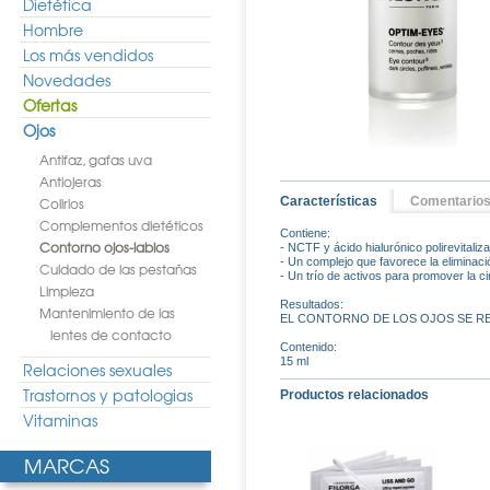
Dietética
Hombre
Los más vendidos
Novedades
Ofertas
Ojos
Antifaz, gafas uva
Antiojeras
Colirios
Características
Comentario
Complementos dietéticos
Contiene:
Contorno ojos-labios
- NCTF y ácido hialurónico polirevitaliz
- Un complejo que favorece la eliminac
Cuidado de las pestañas
- Un trío de activos para promover la ci
Limpieza
Resultados:
Mantenimiento de las
EL CONTORNO DE LOS OJOS SE RE
lentes de contacto
Contenido:
15 ml
Relaciones sexuales
Trastornos y patologias
Productos relacionados
Vitaminas
MARCAS