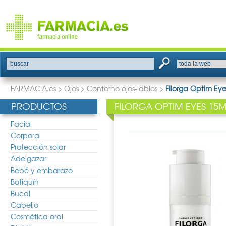
buscar
FARMACIA.es
>
Ojos
>
Contorno ojos-labios
>
Filorga Optim Eye
PRODUCTOS
FILORGA OPTIM EYES 15M
Facial
Corporal
Protección solar
Adelgazar
Bebé y embarazo
Botiquín
Bucal
Cabello
Cosmética oral