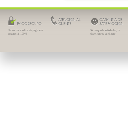
ATENCIÓN AL
GARANTÍA DE
PAGO SEGURO
CLIENTE
SATISFACCIÓN
Todos los medios de pago son
Si no queda satisfecho, le
seguros al 100%
devolvemos su dinero