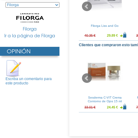
l-Defence 30ml
Filorga Nutri-Filler 50ml
Filorga Liss and Go
Filorga
Ir a la página de Filorga
48.97 €
68.07 €
50.42 €
40.35 €
29.89 €
3
Clientes que compraron esto tam
OPINIÓN
Escriba un comentario para
este producto
Descubrimiento
Rene Furterer Forticea
Sesderma C-VIT Crema
Champu 200ml
Contorno de Ojos 15 ml
25.49 €
18.03 €
13.36 €
33.01 €
24.45 €
7