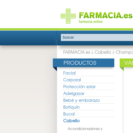
buscar
FARMACIA.es
>
Cabello
>
Champú
PRODUCTOS
VA
Facial
Corporal
Protección solar
Adelgazar
Bebé y embarazo
Botiquín
Bucal
Cabello
Acondicionadores y