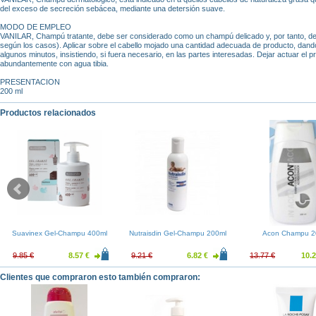
del exceso de secreción sebácea, mediante una detersión suave.
MODO DE EMPLEO
VANILAR, Champú tratante, debe ser considerado como un champú delicado y, por tanto, de
según los casos). Aplicar sobre el cabello mojado una cantidad adecuada de producto, dando
algunos minutos, insistiendo, si fuera necesario, en las partes interesadas. Dejar actuar el p
abundantemente con agua tibia.
PRESENTACION
200 ml
Productos relacionados
Suavinex Gel-Champu 400ml
Nutraisdin Gel-Champu 200ml
Acon Champu 2
9.85 €
8.57 €
9.21 €
6.82 €
13.77 €
10.2
Clientes que compraron esto también compraron: