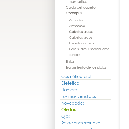
mascarillas
Caída del cabello
Champús
Anticaída
Anticaspa
Cabellos grasos
Cabellos secos
Embellecedores
Extra suave, uso frecuente
Teñidos
Tintes
Tratamiento de los piojos
Cosmética oral
Dietética
Hombre
Los más vendidos
Novedades
Ofertas
Ojos
Relaciones sexuales