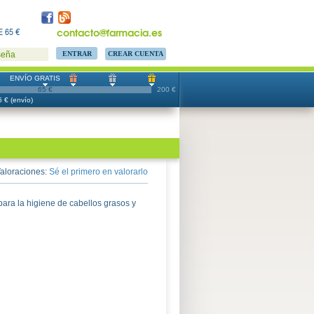
contacto@farmacia.es
 65 €
CREAR CUENTA
seña
ENVÍO GRATIS
65 €
200 €
 € (envío)
aloraciones:
Sé el primero en valorarlo
para la higiene de cabellos grasos y