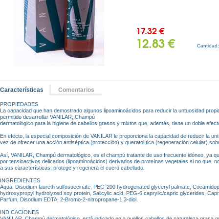
17.32 €
12.83 €
Cantidad
Características
Comentarios
PROPIEDADES
La capacidad que han demostrado algunos lipoaminoácidos para reducir la untuosidad propi
permitido desarrollar VANILAR, Champú
dermatológico para la higiene de cabellos grasos y mixtos que, además, tiene un doble efect
En efecto, la especial composición de VANILAR le proporciona la capacidad de reducir la untu
vez de ofrecer una acción antiséptica (protección) y queratolítica (regeneración celular) sob
Así, VANILAR, Champú dermatológico, es el champú tratante de uso frecuente idóneo, ya q
por tensioactivos delicados (lipoaminoácidos) derivados de proteínas vegetales si no que, no
a sus características, protege y regenera el cuero cabelludo.
INGREDIENTES
Aqua, Disodium laureth sulfosuccinate, PEG-200 hydrogenated glyceryl palmate, Cocamidop
hydroxypropyl hydrolyzed soy protein, Salicylic acid, PEG-6 caprylic/capric glycerides, Capr
Parfum, Disodium EDTA, 2-Bromo-2-nitropropane-1,3-diol.
INDICACIONES
VANILAR, Champú dermatológico, está indicado en a quellos cabellos de naturaleza grasa qu