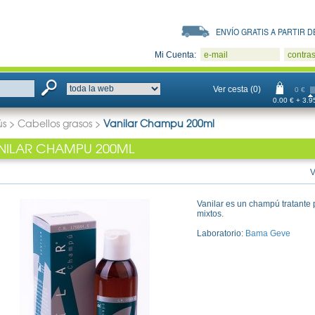
ENVÍO GRATIS A PARTIR DE
Mi Cuenta:
e-mail
contra
Ver cesta (0)
0 €
0.00 € + 3.95
s
>
Cabellos grasos
>
Vanilar Champu 200ml
NILAR CHAMPU 200ML
V
Vanilar es un champú tratante 
mixtos.
Laboratorio:
Bama Geve