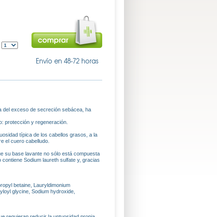
:
Envío en 48-72 horas
a del exceso de secreción sebácea, ha
o: protección y regeneración.
osidad típica de los cabellos grasos, a la
re el cuero cabelludo.
ue su base lavante no sólo está compuesta
 contiene Sodium laureth sulfate y, gracias
ropyl betaine, Lauryldimonium
yloyl glycine, Sodium hydroxide,
e requieran reducir la untuosidad propia