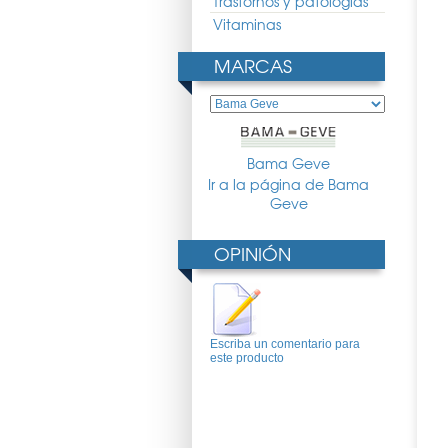
Trastornos y patologias
Vitaminas
MARCAS
Bama Geve
Ir a la página de Bama
Geve
OPINIÓN
 Champu Bebe 200ml
Ducray Sabal Champu 125ml
Ducray Kertyol P.S.O Champu
Escriba un comentario para
125ml
este producto
6.72 €
12.50 €
9.26 €
14.82 €
10.97 €