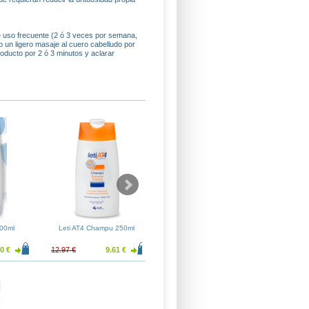
 uso frecuente (2 ó 3 veces por semana,
 un ligero masaje al cuero cabelludo por
roducto por 2 ó 3 minutos y aclarar
00ml
Leti AT4 Champu 250ml
Daylisdin Champu 500ml
Pon
Gel
0 €
12.97 €
9.61 €
16.43 €
12.17 €
16.11 €