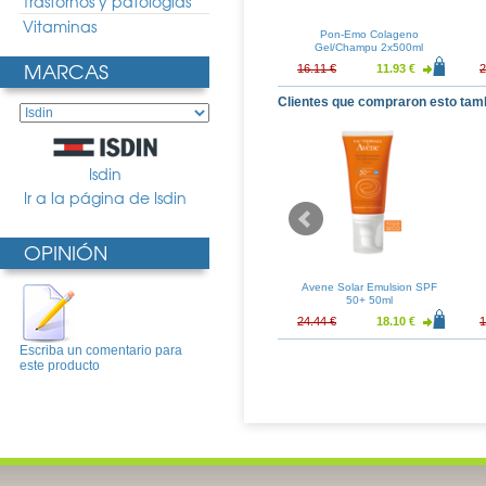
Trastornos y patologias
Vitaminas
hampu Tratante
A-Derma Exomega Champu
Pon-Emo Colageno
00ml
125ml
Gel/Champu 2x500ml
MARCAS
17.16 €
16.92 €
12.54 €
16.11 €
11.93 €
2
Clientes que compraron esto tam
Isdin
Ir a la página de Isdin
OPINIÓN
u Extrasuave
Avene Cicalfate Locion
Avene Solar Emulsion SPF
50ml
Reparadora 40ml
50+ 50ml
6.06 €
11.61 €
8.60 €
24.44 €
18.10 €
1
Escriba un comentario para
este producto