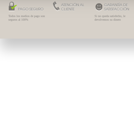
ATENCIÓN AL
GARANTÍA DE
PAGO SEGURO
CLIENTE
SATISFACCIÓN
Todos los medios de pago son
Si no queda satisfecho, le
seguros al 100%
devolvemos su dinero