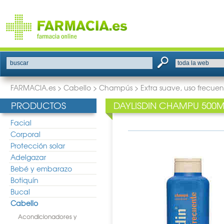
buscar
FARMACIA.es
>
Cabello
>
Champús
>
Extra suave, uso frecue
PRODUCTOS
DAYLISDIN CHAMPU 500M
Facial
Corporal
Protección solar
Adelgazar
Bebé y embarazo
Botiquín
Bucal
Cabello
Acondicionadores y