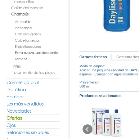
mascarillas
Caída del cabello
Champús
Anticaída
Anticaspa
Cabellos grasos
Cabellos secos
Embellecedores
Extra suave, uso frecuente
Características
Comentario
Teñidos
Tintes
Modo de empleo:
Aplicar una pequeña cantidad de DAYLI
Tratamiento de los piojos
espuma. Enjuagar con agua abundante y
Cosmética oral
Presentación:
500 ml
Dietética
Hombre
Productos relacionados
Los más vendidos
Novedades
Ofertas
Ojos
Relaciones sexuales