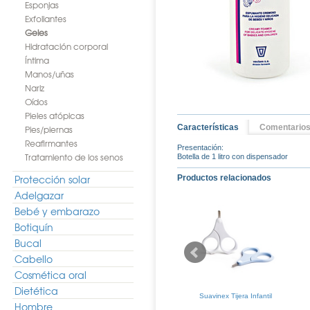
Esponjas
Exfoliantes
Geles
Hidratación corporal
Íntima
Manos/uñas
Nariz
Oídos
Pieles atópicas
Características
Comentario
Pies/piernas
Reafirmantes
Presentación:
Tratamiento de los senos
Botella de 1 litro con dispensador
Protección solar
Productos relacionados
Adelgazar
Bebé y embarazo
Botiquín
Bucal
Cabello
Cosmética oral
Dietética
es de Silicona
Vichy Ideal Soleil Spray
Suavinex Tijera Infantil
Hombre
nfantil 3uds
Infantil SPF50+ 200ml