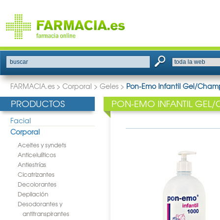
buscar
FARMACIA.es
>
Corporal
>
Geles
>
Pon-Emo Infantil Gel/Cham
PRODUCTOS
PON-EMO INFANTIL GEL
Facial
Corporal
Aceites y syndets
Anticelulíticos
Antiestrías
Cicatrizantes
Decolorantes
Depilación
Desodorantes y
antitranspirantes