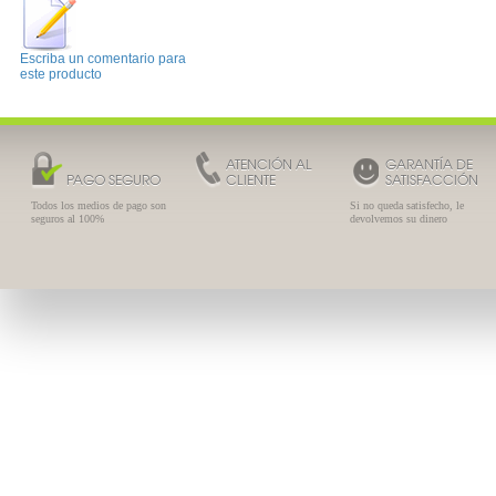
Escriba un comentario para
este producto
ATENCIÓN AL
GARANTÍA DE
PAGO SEGURO
CLIENTE
SATISFACCIÓN
Todos los medios de pago son
Si no queda satisfecho, le
seguros al 100%
devolvemos su dinero