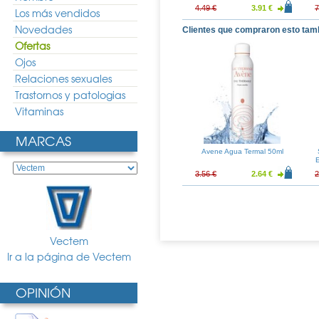
5.71 €
24.50 €
18.15 €
4.49 €
3.91 €
7
Los más vendidos
Novedades
Clientes que compraron esto tam
Ofertas
Ojos
Relaciones sexuales
Trastornos y patologias
Vitaminas
MARCAS
Avene Agua Termal 50ml
3.56 €
2.64 €
2
Vectem
Ir a la página de Vectem
OPINIÓN