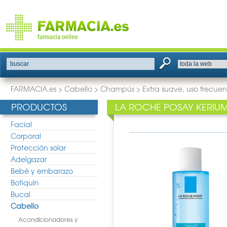
buscar
FARMACIA.es
>
Cabello
>
Champús
>
Extra suave, uso frecue
PRODUCTOS
LA ROCHE POSAY KERIU
Facial
Corporal
Protección solar
Adelgazar
Bebé y embarazo
Botiquín
Bucal
Cabello
Acondicionadores y