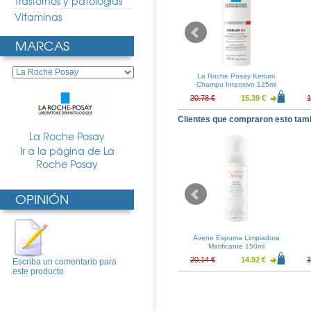
Trastornos y patologias
Vitaminas
MARCAS
say Substiane
La Roche Posay Lipikar
La Roche Posay Kerium
 40ml
Podologics
Champu Intensivo 125ml
28.65 €
14.82 €
10.97 €
20.78 €
15.39 €
1
Clientes que compraron esto tam
La Roche Posay
Ir a la página de La
Roche Posay
OPINIÓN
Active Crema de
Eucerin Gel Baño 1000 Ml
Avene Espuma Limpiadora
e 50ml
Matificante 150ml
19.21 €
20.06 €
14.86 €
20.14 €
14.92 €
1
Escriba un comentario para
este producto