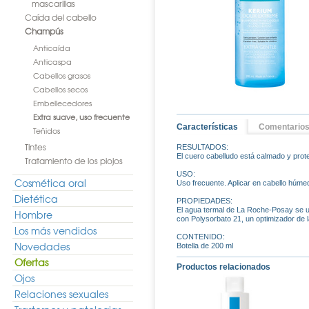
mascarillas
Caída del cabello
Champús
Anticaída
Anticaspa
Cabellos grasos
Cabellos secos
Embellecedores
Extra suave, uso frecuente
Características
Comentario
Teñidos
Tintes
RESULTADOS:
El cuero cabelludo está calmado y protegi
Tratamiento de los piojos
USO:
Cosmética oral
Uso frecuente. Aplicar en cabello húme
Dietética
PROPIEDADES:
El agua termal de La Roche-Posay se us
Hombre
con Polysorbato 21, un optimizador de l
Los más vendidos
CONTENIDO:
Novedades
Botella de 200 ml
Ofertas
Productos relacionados
Ojos
Relaciones sexuales