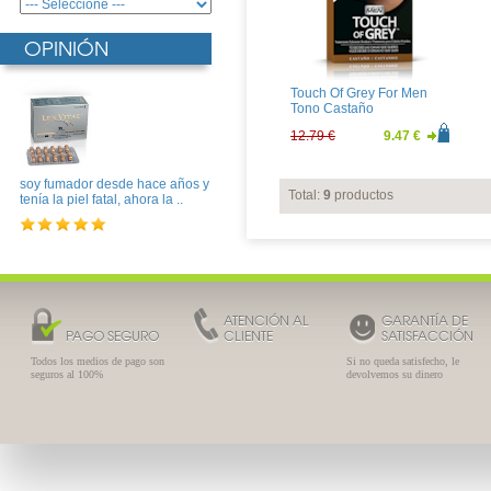
OPINIÓN
Touch Of Grey For Men
Tono Castaño
12.79 €
9.47 €
soy fumador desde hace años y
Total:
9
productos
tenía la piel fatal, ahora la ..
ATENCIÓN AL
GARANTÍA DE
PAGO SEGURO
CLIENTE
SATISFACCIÓN
Todos los medios de pago son
Si no queda satisfecho, le
seguros al 100%
devolvemos su dinero