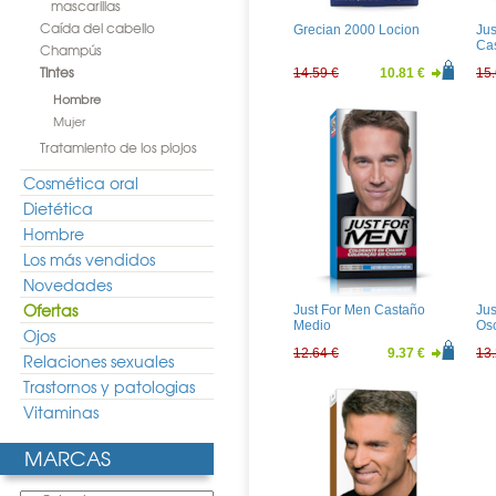
mascarillas
Caída del cabello
Grecian 2000 Locion
Jus
Ca
Champús
Tintes
14.59 €
10.81 €
15.
Hombre
Mujer
Tratamiento de los piojos
Cosmética oral
Dietética
Hombre
Los más vendidos
Novedades
Ofertas
Just For Men Castaño
Jus
Medio
Os
Ojos
12.64 €
9.37 €
13.
Relaciones sexuales
Trastornos y patologias
Vitaminas
MARCAS