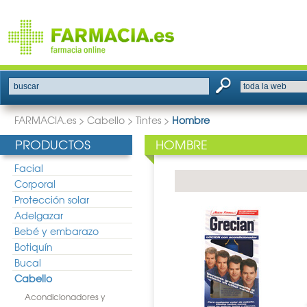
buscar
FARMACIA.es
>
Cabello
>
Tintes
>
Hombre
PRODUCTOS
HOMBRE
Facial
Corporal
Protección solar
Adelgazar
Bebé y embarazo
Botiquín
Bucal
Cabello
Acondicionadores y