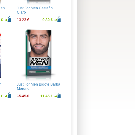
Men
Just For Men Castaño
Claro
 €
13.23 €
9.80 €
n
Just For Men Bigote Barba
Moreno
 €
15.45 €
11.45 €