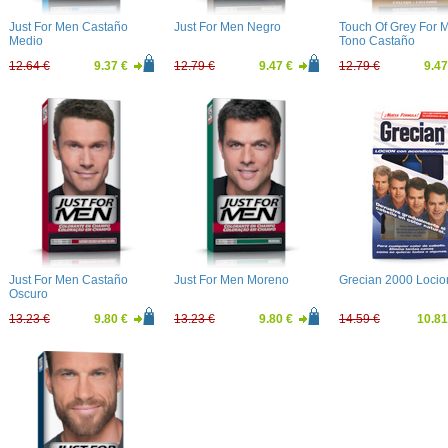
Just For Men Castaño
Just For Men Negro
Touch Of Grey For 
Medio
Tono Castaño
12.64 €
9.37 €
12.79 €
9.47 €
12.79 €
9.47
Just For Men Castaño
Just For Men Moreno
Grecian 2000 Locio
Oscuro
13.23 €
9.80 €
13.23 €
9.80 €
14.59 €
10.81