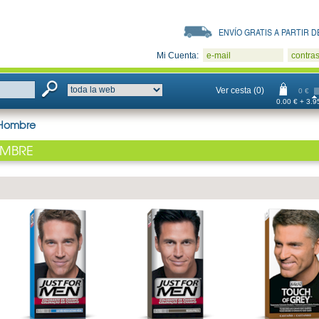
ENVÍO GRATIS A PARTIR DE
Mi Cuenta:
e-mail
contra
Ver cesta (0)
0 €
0.00 € + 3.95
Hombre
MBRE