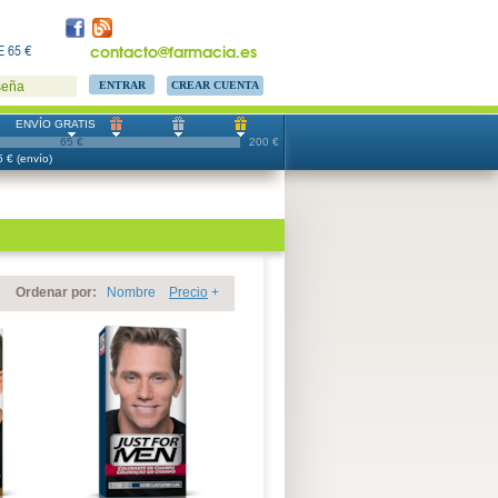
contacto@farmacia.es
 65 €
CREAR CUENTA
seña
ENVÍO GRATIS
65 €
200 €
 € (envío)
Ordenar por:
Nombre
Precio
+