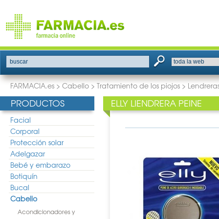
buscar
FARMACIA.es
>
Cabello
>
Tratamiento de los piojos
>
Lendrera
PRODUCTOS
ELLY LIENDRERA PEINE
Facial
Corporal
Protección solar
Adelgazar
Bebé y embarazo
Botiquín
Bucal
Cabello
Acondicionadores y