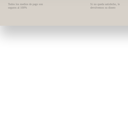
Todos los medios de pago son
Si no queda satisfecho, le
seguros al 100%
devolvemos su dinero