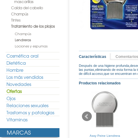
mascarillas
Caída del cabello
Champús
Tintes
Tratamiento de los piojos
Champús
Lendreras
Lociones y espumas
Cosmética oral
Características
Comentario
Dietética
Después de una higiene profunda,desenr
Hombre
las puntas,eliminando de esta forma la t
de difícil acceso,que se encuentran en 
Los más vendidos
Novedades
Productos relacionados
Ofertas
Ojos
Relaciones sexuales
Trastornos y patologias
Vitaminas
MARCAS
 Cepillo-Peine
Suavinex Set Cepillo-Peine
Assy Peine Liendrera