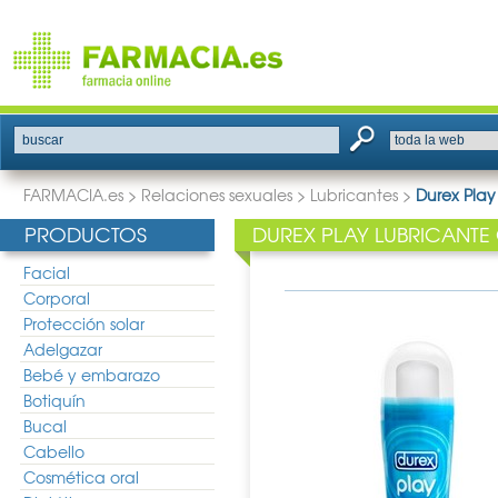
buscar
FARMACIA.es
>
Relaciones sexuales
>
Lubricantes
>
Durex Play
PRODUCTOS
DUREX PLAY LUBRICANTE
Facial
Corporal
Protección solar
Adelgazar
Bebé y embarazo
Botiquín
Bucal
Cabello
Cosmética oral