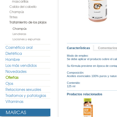
mascarillas
Caída del cabello
Champús
Tintes
Tratamiento de los piojos
Champús
Lendreras
Lociones y espumas
Cosmética oral
Características
Comentario
Dietética
Modo de empleo:
Hombre
Se debe aplicar el producto sobre el ca
Los más vendidos
Su fórmula previene en época de contagi
Novedades
Composición:
Aceites esenciales 100% puros y natur
Ofertas
Ojos
Contenido:
125 ml
Relaciones sexuales
Productos relacionados
Trastornos y patologias
Vitaminas
MARCAS