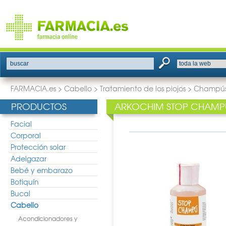
buscar
FARMACIA.es
>
Cabello
>
Tratamiento de los piojos
>
Champú
PRODUCTOS
ARKOCHIM STOP CHAMPU
Facial
Corporal
Protección solar
Adelgazar
Bebé y embarazo
Botiquín
Bucal
Cabello
Acondicionadores y