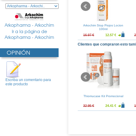
Arkopharma - Arkochim
 Colageno
Filvit P Champu 100ml
Arkochim Stop Piojos Locion
pu 2x500ml
100ml
Ir a la página de
11.93 €
12.12 €
8.98 €
16.97 €
12.57 €
2
Arkopharma - Arkochim
Clientes que compraron esto tam
OPINIÓN
Escriba un comentario para
este producto
 de Arbol del Te
FKD Dentifrico Blanqueador
Thiomucase Kit Promocional
5ml
125ml Duplo
8.72 €
10.36 €
7.67 €
32.95 €
24.41 €
1