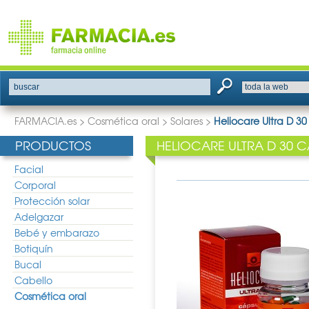
buscar
FARMACIA.es
>
Cosmética oral
>
Solares
>
Heliocare Ultra D 3
PRODUCTOS
HELIOCARE ULTRA D 30 
Facial
Corporal
Protección solar
Adelgazar
Bebé y embarazo
Botiquín
Bucal
Cabello
Cosmética oral