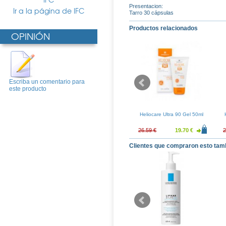
Presentacion:
Ir a la página de IFC
Tarro 30 cápsulas
Productos relacionados
OPINIÓN
Escriba un comentario para
este producto
mpacto 50 Color
Heliocare Compacto 50
Heliocare Ultra 90 Gel 50ml
rown)
Oilfree (Light)
19.08 €
25.76 €
19.08 €
26.59 €
19.70 €
2
Clientes que compraron esto tam