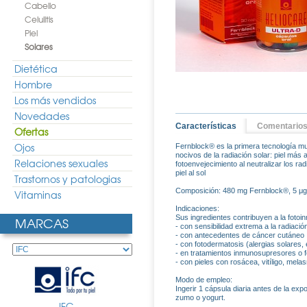
Cabello
Celulitis
Piel
Solares
Dietética
Hombre
Los más vendidos
Novedades
Características
Comentario
Ofertas
Ojos
Fernblock® es la primera tecnología mun
nocivos de la radiación solar: piel más 
Relaciones sexuales
fotoenvejecimiento al neutralizar los rad
piel al sol
Trastornos y patologias
Composición: 480 mg Fernblock®, 5 μg V
Vitaminas
Indicaciones:
Sus ingredientes contribuyen a la fotoi
MARCAS
- con sensibilidad extrema a la radiació
- con antecedentes de cáncer cutáneo
- con fotodermatosis (alergias solares, 
- en tratamientos inmunosupresores o f
- con pieles con rosácea, vitíligo, mela
Modo de empleo:
Ingerir 1 cápsula diaria antes de la exp
zumo o yogurt.
IFC